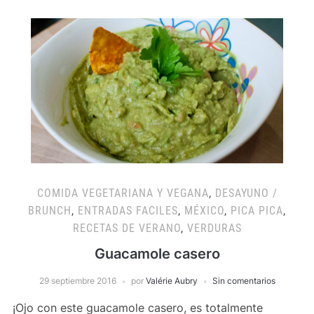
COMIDA VEGETARIANA Y VEGANA
,
DESAYUNO /
BRUNCH
,
ENTRADAS FACILES
,
MÉXICO
,
PICA PICA
,
RECETAS DE VERANO
,
VERDURAS
Guacamole casero
29 septiembre 2016
por
Valérie Aubry
Sin comentarios
¡Ojo con este guacamole casero, es totalmente