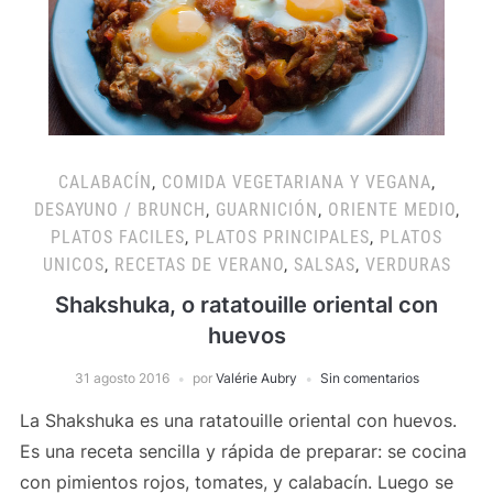
CALABACÍN
,
COMIDA VEGETARIANA Y VEGANA
,
DESAYUNO / BRUNCH
,
GUARNICIÓN
,
ORIENTE MEDIO
,
PLATOS FACILES
,
PLATOS PRINCIPALES
,
PLATOS
UNICOS
,
RECETAS DE VERANO
,
SALSAS
,
VERDURAS
Shakshuka, o ratatouille oriental con
huevos
31 agosto 2016
por
Valérie Aubry
Sin comentarios
La Shakshuka es una ratatouille oriental con huevos.
Es una receta sencilla y rápida de preparar: se cocina
con pimientos rojos, tomates, y calabacín. Luego se