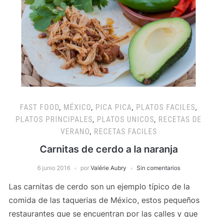
FAST FOOD
,
MÉXICO
,
PICA PICA
,
PLATOS FACILES
,
PLATOS PRINCIPALES
,
PLATOS UNICOS
,
RECETAS DE
VERANO
,
RECETAS FACILES
Carnitas de cerdo a la naranja
6 junio 2016
por
Valérie Aubry
Sin comentarios
Las carnitas de cerdo son un ejemplo típico de la
comida de las taquerias de México, estos pequeños
restaurantes que se encuentran por las calles y que