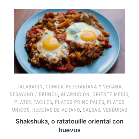
CALABACÍN
,
COMIDA VEGETARIANA Y VEGANA
,
DESAYUNO / BRUNCH
,
GUARNICIÓN
,
ORIENTE MEDIO
,
PLATOS FACILES
,
PLATOS PRINCIPALES
,
PLATOS
UNICOS
,
RECETAS DE VERANO
,
SALSAS
,
VERDURAS
Shakshuka, o ratatouille oriental con
huevos