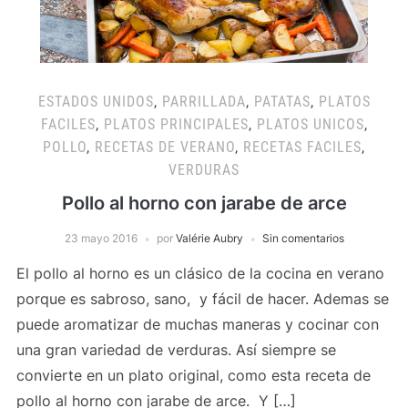
ESTADOS UNIDOS
,
PARRILLADA
,
PATATAS
,
PLATOS
FACILES
,
PLATOS PRINCIPALES
,
PLATOS UNICOS
,
POLLO
,
RECETAS DE VERANO
,
RECETAS FACILES
,
VERDURAS
Pollo al horno con jarabe de arce
23 mayo 2016
por
Valérie Aubry
Sin comentarios
El pollo al horno es un clásico de la cocina en verano
porque es sabroso, sano, y fácil de hacer. Ademas se
puede aromatizar de muchas maneras y cocinar con
una gran variedad de verduras. Así siempre se
convierte en un plato original, como esta receta de
pollo al horno con jarabe de arce. Y […]