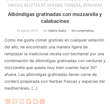
UNICOS
,
RECETAS DE VERANO
,
TERNERA
,
VERDURAS
Albóndigas gratinadas con mozzarella y
calabacines
25 agosto 2015
por
Valérie Aubry
Sin comentarios
Como me gusta comer gratines en cualquier estación
del año, he encontrado una manera ligera de
remplazar la tradicional receta con bechamel por una
combinación de albóndigas gratinadas con verduras y
mozzarella que queda muy bien cuando hace 35º
afuera. Las albóndigas gratinadas llevan carne de
cordero preparada con hierbas frescas y especias del
mediterráneo, […]
WhatsApp
Pinterest
Facebook
Twitter
Email
Compartir