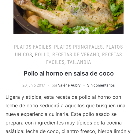
PLATOS FACILES
,
PLATOS PRINCIPALES
,
PLATOS
UNICOS
,
POLLO
,
RECETAS DE VERANO
,
RECETAS
FACILES
,
TAILANDIA
Pollo al horno en salsa de coco
26 junio 2017
por
Valérie Aubry
Sin comentarios
Ligera y atípica, esta receta de pollo al horno con
leche de coco seducirá a aquellos que busquen una
nueva experiencia culinaria. Este pollo asado se
prepara con ingredientes muy típicos de la cocina
asiática: leche de coco, cilantro fresco, hierba limón y