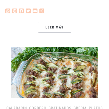
WhatsApp
Pinterest
Facebook
Twitter
Email
Compartir
LEER MÁS
CALABACÍN
,
CORDERO
,
GRATINADOS
,
GRECIA
,
PLATOS