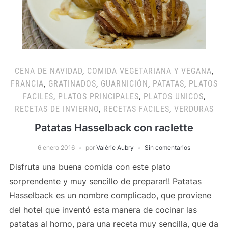
CENA DE NAVIDAD
,
COMIDA VEGETARIANA Y VEGANA
,
FRANCIA
,
GRATINADOS
,
GUARNICIÓN
,
PATATAS
,
PLATOS
FACILES
,
PLATOS PRINCIPALES
,
PLATOS UNICOS
,
RECETAS DE INVIERNO
,
RECETAS FACILES
,
VERDURAS
Patatas Hasselback con raclette
6 enero 2016
por
Valérie Aubry
Sin comentarios
Disfruta una buena comida con este plato
sorprendente y muy sencillo de preparar!! Patatas
Hasselback es un nombre complicado, que proviene
del hotel que inventó esta manera de cocinar las
patatas al horno, para una receta muy sencilla, que da