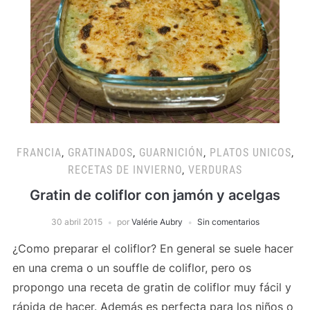
FRANCIA
,
GRATINADOS
,
GUARNICIÓN
,
PLATOS UNICOS
,
RECETAS DE INVIERNO
,
VERDURAS
Gratin de coliflor con jamón y acelgas
30 abril 2015
por
Valérie Aubry
Sin comentarios
¿Como preparar el coliflor? En general se suele hacer
en una crema o un souffle de coliflor, pero os
propongo una receta de gratin de coliflor muy fácil y
rápida de hacer. Además es perfecta para los niños o