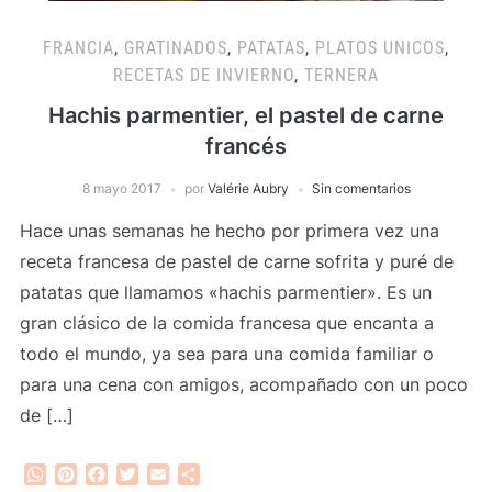
FRANCIA
,
GRATINADOS
,
PATATAS
,
PLATOS UNICOS
,
RECETAS DE INVIERNO
,
TERNERA
Hachis parmentier, el pastel de carne
francés
8 mayo 2017
por
Valérie Aubry
Sin comentarios
Hace unas semanas he hecho por primera vez una
receta francesa de pastel de carne sofrita y puré de
patatas que llamamos «hachis parmentier». Es un
gran clásico de la comida francesa que encanta a
todo el mundo, ya sea para una comida familiar o
para una cena con amigos, acompañado con un poco
de […]
WhatsApp
Pinterest
Facebook
Twitter
Email
Compartir