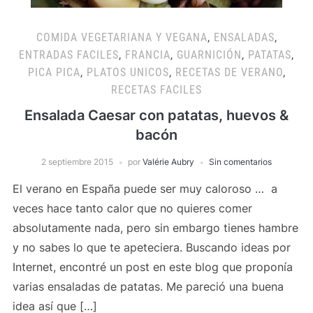
COMIDA VEGETARIANA Y VEGANA
,
ENSALADAS
,
ENTRADAS FACILES
,
FRANCIA
,
GUARNICIÓN
,
PATATAS
,
PICA PICA
,
PLATOS UNICOS
,
RECETAS DE VERANO
,
RECETAS FACILES
Ensalada Caesar con patatas, huevos &
bacón
2 septiembre 2015
por
Valérie Aubry
Sin comentarios
El verano en España puede ser muy caloroso … a
veces hace tanto calor que no quieres comer
absolutamente nada, pero sin embargo tienes hambre
y no sabes lo que te apeteciera. Buscando ideas por
Internet, encontré un post en este blog que proponía
varias ensaladas de patatas. Me pareció una buena
idea así que […]