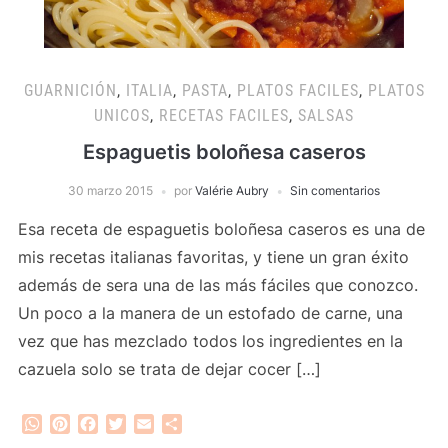
GUARNICIÓN
,
ITALIA
,
PASTA
,
PLATOS FACILES
,
PLATOS
UNICOS
,
RECETAS FACILES
,
SALSAS
Espaguetis boloñesa caseros
30 marzo 2015
por
Valérie Aubry
Sin comentarios
Esa receta de espaguetis boloñesa caseros es una de
mis recetas italianas favoritas, y tiene un gran éxito
además de sera una de las más fáciles que conozco.
Un poco a la manera de un estofado de carne, una
vez que has mezclado todos los ingredientes en la
cazuela solo se trata de dejar cocer […]
WhatsApp
Pinterest
Facebook
Twitter
Email
Compartir