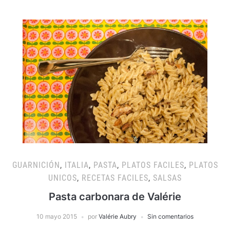
GUARNICIÓN
,
ITALIA
,
PASTA
,
PLATOS FACILES
,
PLATOS
UNICOS
,
RECETAS FACILES
,
SALSAS
Pasta carbonara de Valérie
10 mayo 2015
por
Valérie Aubry
Sin comentarios