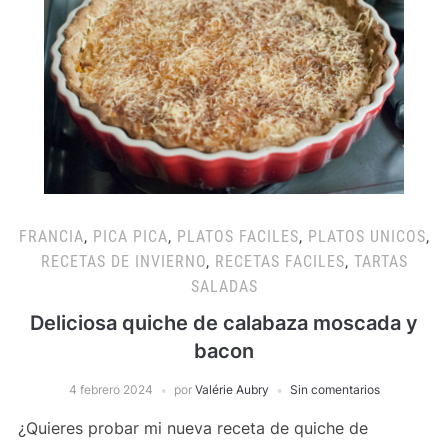
FRANCIA
,
PICA PICA
,
PLATOS FACILES
,
PLATOS UNICOS
,
RECETAS DE INVIERNO
,
RECETAS FACILES
,
TARTAS
SALADAS
Deliciosa quiche de calabaza moscada y
bacon
4 febrero 2024
por
Valérie Aubry
Sin comentarios
¿Quieres probar mi nueva receta de quiche de