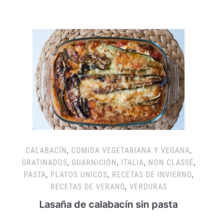
CALABACÍN
,
COMIDA VEGETARIANA Y VEGANA
,
GRATINADOS
,
GUARNICIÓN
,
ITALIA
,
NON CLASSÉ
,
PASTA
,
PLATOS UNICOS
,
RECETAS DE INVIERNO
,
RECETAS DE VERANO
,
VERDURAS
Lasaña de calabacín sin pasta