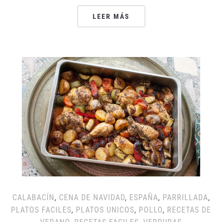
LEER MÁS
CALABACÍN
,
CENA DE NAVIDAD
,
ESPAÑA
,
PARRILLADA
,
PLATOS FACILES
,
PLATOS UNICOS
,
POLLO
,
RECETAS DE