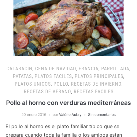
CALABACÍN
,
CENA DE NAVIDAD
,
FRANCIA
,
PARRILLADA
,
PATATAS
,
PLATOS FACILES
,
PLATOS PRINCIPALES
,
PLATOS UNICOS
,
POLLO
,
RECETAS DE INVIERNO
,
RECETAS DE VERANO
,
RECETAS FACILES
Pollo al horno con verduras mediterráneas
20 enero 2016
por
Valérie Aubry
Sin comentarios
El pollo al horno es el plato familiar típico que se
prepara cuando toda la familia o los amigos están