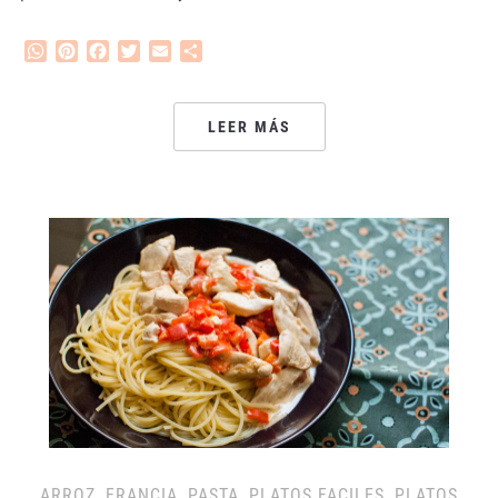
WhatsApp
Pinterest
Facebook
Twitter
Email
Compartir
LEER MÁS
ARROZ
,
FRANCIA
,
PASTA
,
PLATOS FACILES
,
PLATOS