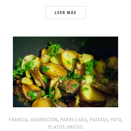
LEER MÁS
FRANCIA
,
GUARNICIÓN
,
PARRILLADA
,
PATATAS
,
PATO
,
PLATOS UNICOS