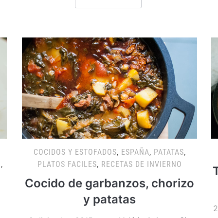
COCIDOS Y ESTOFADOS
,
ESPAÑA
,
PATATAS
,
N
,
PLATOS FACILES
,
RECETAS DE INVIERNO
Cocido de garbanzos, chorizo
y patatas
2