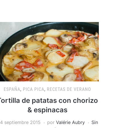
ESPAÑA
,
PICA PICA
,
RECETAS DE VERANO
Tortilla de patatas con chorizo
& espinacas
4 septiembre 2015
por
Valérie Aubry
Sin