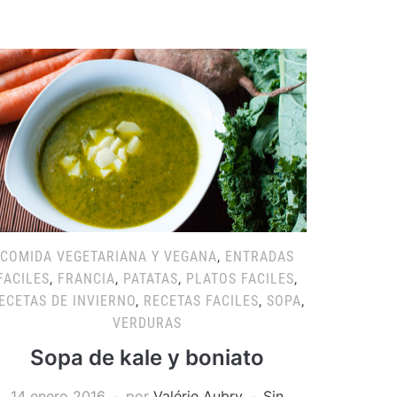
COMIDA VEGETARIANA Y VEGANA
,
ENTRADAS
FACILES
,
FRANCIA
,
PATATAS
,
PLATOS FACILES
,
ECETAS DE INVIERNO
,
RECETAS FACILES
,
SOPA
,
VERDURAS
Sopa de kale y boniato
14 enero 2016
por
Valérie Aubry
Sin