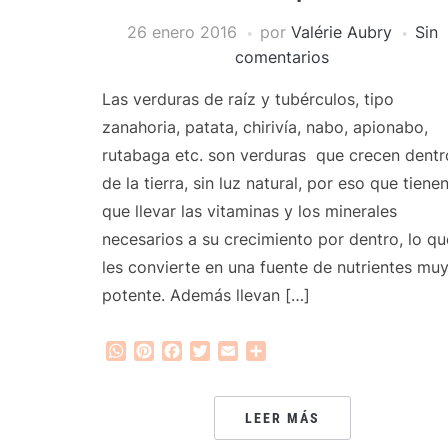
26 enero 2016
por
Valérie Aubry
Sin
comentarios
Las verduras de raíz y tubérculos, tipo
zanahoria, patata, chirivía, nabo, apionabo,
rutabaga etc. son verduras que crecen dentr
de la tierra, sin luz natural, por eso que tiene
que llevar las vitaminas y los minerales
necesarios a su crecimiento por dentro, lo qu
les convierte en una fuente de nutrientes mu
potente. Además llevan […]
WhatsApp
Pinterest
Facebook
Twitter
Email
Compartir
LEER MÁS