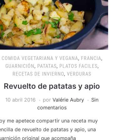
COMIDA VEGETARIANA Y VEGANA
,
FRANCIA
,
GUARNICIÓN
,
PATATAS
,
PLATOS FACILES
,
RECETAS DE INVIERNO
,
VERDURAS
Revuelto de patatas y apio
10 abril 2016
por
Valérie Aubry
Sin
comentarios
oy me apetece compartir una receta muy
encilla de revuelto de patatas y apio, una
uarnición original que acompaña