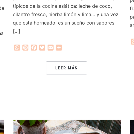
típicos de la cocina asiática: leche de coco,
de
f
cilantro fresco, hierba limón y lima… y una vez
p
que está horneado, es un sueño con sabores
a
[…]
na
WhatsApp
Pinterest
Facebook
Twitter
Email
Compartir
LEER MÁS