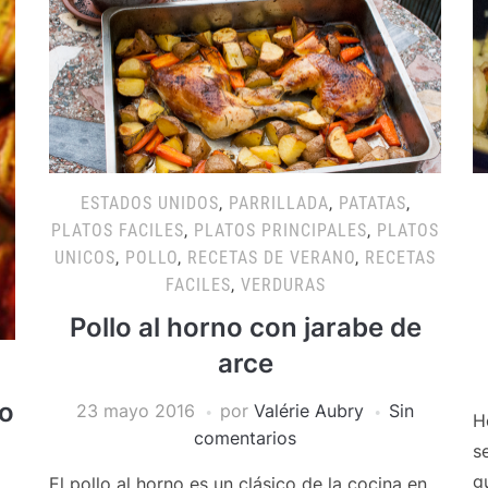
ESTADOS UNIDOS
,
PARRILLADA
,
PATATAS
,
PLATOS FACILES
,
PLATOS PRINCIPALES
,
PLATOS
UNICOS
,
POLLO
,
RECETAS DE VERANO
,
RECETAS
FACILES
,
VERDURAS
Pollo al horno con jarabe de
arce
o
23 mayo 2016
por
Valérie Aubry
Sin
H
comentarios
s
g
El pollo al horno es un clásico de la cocina en