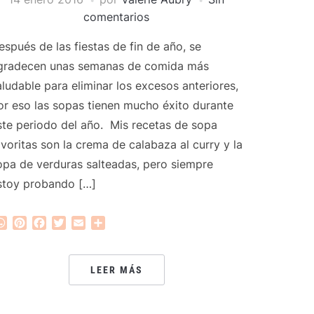
comentarios
espués de las fiestas de fin de año, se
gradecen unas semanas de comida más
aludable para eliminar los excesos anteriores,
or eso las sopas tienen mucho éxito durante
ste periodo del año. Mis recetas de sopa
avoritas son la crema de calabaza al curry y la
opa de verduras salteadas, pero siempre
stoy probando […]
WhatsApp
Pinterest
Facebook
Twitter
Email
Compartir
LEER MÁS