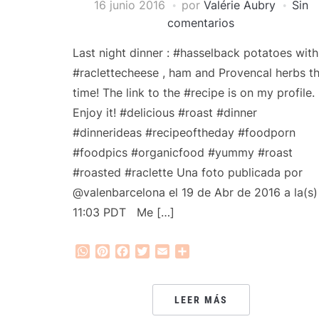
16 junio 2016
por
Valérie Aubry
Sin
comentarios
Last night dinner : #hasselback potatoes with
#raclettecheese , ham and Provencal herbs th
time! The link to the #recipe is on my profile.
Enjoy it! #delicious #roast #dinner
#dinnerideas #recipeoftheday #foodporn
#foodpics #organicfood #yummy #roast
#roasted #raclette Una foto publicada por
@valenbarcelona el 19 de Abr de 2016 a la(s)
11:03 PDT Me […]
WhatsApp
Pinterest
Facebook
Twitter
Email
Compartir
LEER MÁS