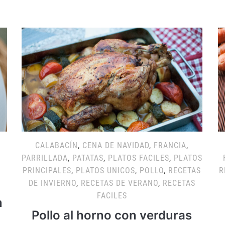
CALABACÍN
,
CENA DE NAVIDAD
,
FRANCIA
,
PARRILLADA
,
PATATAS
,
PLATOS FACILES
,
PLATOS
PRINCIPALES
,
PLATOS UNICOS
,
POLLO
,
RECETAS
R
DE INVIERNO
,
RECETAS DE VERANO
,
RECETAS
FACILES
n
Pollo al horno con verduras