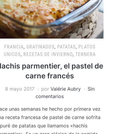
FRANCIA
,
GRATINADOS
,
PATATAS
,
PLATOS
UNICOS
,
RECETAS DE INVIERNO
,
TERNERA
achis parmentier, el pastel de
carne francés
8 mayo 2017
por
Valérie Aubry
Sin
comentarios
ace unas semanas he hecho por primera vez
na receta francesa de pastel de carne sofrita
 puré de patatas que llamamos «hachis
armentier». Es un gran clásico de la comida