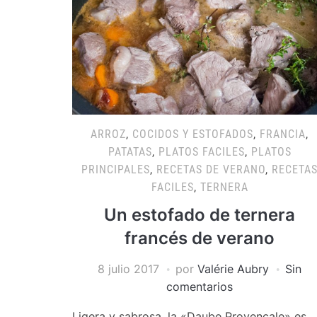
ARROZ
,
COCIDOS Y ESTOFADOS
,
FRANCIA
,
PATATAS
,
PLATOS FACILES
,
PLATOS
PRINCIPALES
,
RECETAS DE VERANO
,
RECETA
FACILES
,
TERNERA
Un estofado de ternera
francés de verano
8 julio 2017
por
Valérie Aubry
Sin
comentarios
Ligera y sabrosa, la «Daube Provençale» es