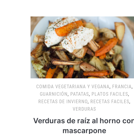
COMIDA VEGETARIANA Y VEGANA
,
FRANCIA
,
GUARNICIÓN
,
PATATAS
,
PLATOS FACILES
,
RECETAS DE INVIERNO
,
RECETAS FACILES
,
VERDURAS
Verduras de raíz al horno co
mascarpone