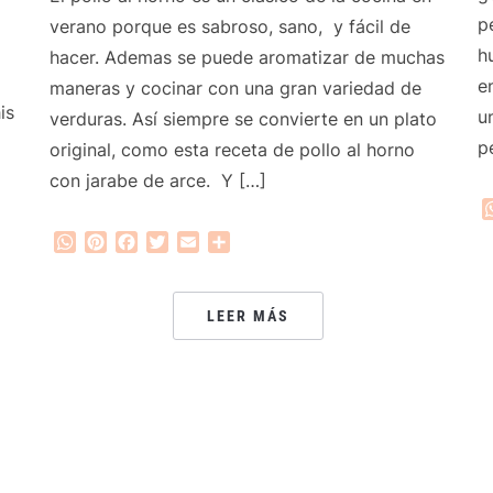
p
verano porque es sabroso, sano, y fácil de
h
hacer. Ademas se puede aromatizar de muchas
e
maneras y cocinar con una gran variedad de
is
u
verduras. Así siempre se convierte en un plato
p
original, como esta receta de pollo al horno
con jarabe de arce. Y […]
WhatsApp
Pinterest
Facebook
Twitter
Email
Compartir
LEER MÁS