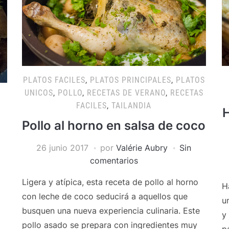
PLATOS FACILES
,
PLATOS PRINCIPALES
,
PLATOS
UNICOS
,
POLLO
,
RECETAS DE VERANO
,
RECETAS
FACILES
,
TAILANDIA
H
S
Pollo al horno en salsa de coco
26 junio 2017
por
Valérie Aubry
Sin
comentarios
Ligera y atípica, esta receta de pollo al horno
H
con leche de coco seducirá a aquellos que
u
busquen una nueva experiencia culinaria. Este
y
pollo asado se prepara con ingredientes muy
p