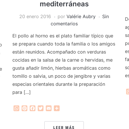
mediterráneas
20 enero 2016
por
Valérie Aubry
Sin
D
comentarios
a
s
El pollo al horno es el plato familiar típico que
p
se prepara cuando toda la familia o los amigos
o
e
están reunidos. Acompañado con verduras
n
f
cocidas en la salsa de la carne o hervidas, me
s
gusta añadir limón, hierbas aromáticas como
e
e
tomillo o salvia, un poco de jengibre y varias
y
especias orientales durante la preparación
para […]
WhatsApp
Pinterest
Facebook
Twitter
Email
Compartir
LEER MÁS