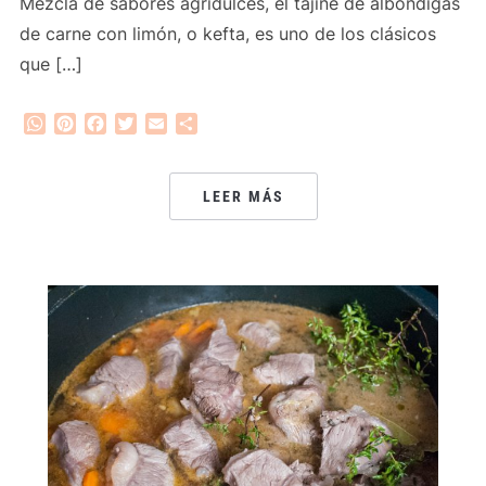
Mezcla de sabores agridulces, el tajine de albóndigas
de carne con limón, o kefta, es uno de los clásicos
que […]
WhatsApp
Pinterest
Facebook
Twitter
Email
Compartir
LEER MÁS