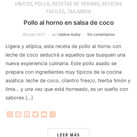
UNICOS
,
POLLO
,
RECETAS DE VERANO
,
RECETAS
FACILES
,
TAILANDIA
Pollo al horno en salsa de coco
26 junio 2017
por
Valérie Aubry
Sin comentarios
Ligera y atípica, esta receta de pollo al horno con
leche de coco seducirá a aquellos que busquen una
nueva experiencia culinaria. Este pollo asado se
prepara con ingredientes muy típicos de la cocina
asiática: leche de coco, cilantro fresco, hierba limón y
lima… y una vez que está horneado, es un sueño con
sabores […]
WhatsApp
Pinterest
Facebook
Twitter
Email
Compartir
LEER MÁS