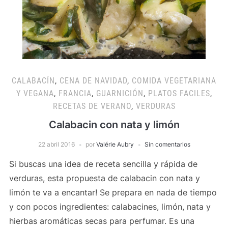
CALABACÍN
,
CENA DE NAVIDAD
,
COMIDA VEGETARIANA
Y VEGANA
,
FRANCIA
,
GUARNICIÓN
,
PLATOS FACILES
,
RECETAS DE VERANO
,
VERDURAS
Calabacin con nata y limón
22 abril 2016
por
Valérie Aubry
Sin comentarios
Si buscas una idea de receta sencilla y rápida de
verduras, esta propuesta de calabacin con nata y
limón te va a encantar! Se prepara en nada de tiempo
y con pocos ingredientes: calabacines, limón, nata y
hierbas aromáticas secas para perfumar. Es una