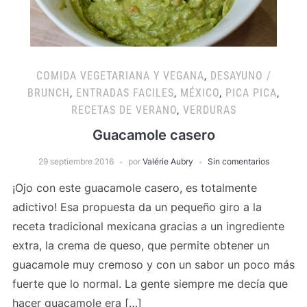
COMIDA VEGETARIANA Y VEGANA
,
DESAYUNO /
BRUNCH
,
ENTRADAS FACILES
,
MÉXICO
,
PICA PICA
,
RECETAS DE VERANO
,
VERDURAS
Guacamole casero
29 septiembre 2016
por
Valérie Aubry
Sin comentarios
¡Ojo con este guacamole casero, es totalmente
adictivo! Esa propuesta da un pequeño giro a la
receta tradicional mexicana gracias a un ingrediente
extra, la crema de queso, que permite obtener un
guacamole muy cremoso y con un sabor un poco más
fuerte que lo normal. La gente siempre me decía que
hacer guacamole era […]