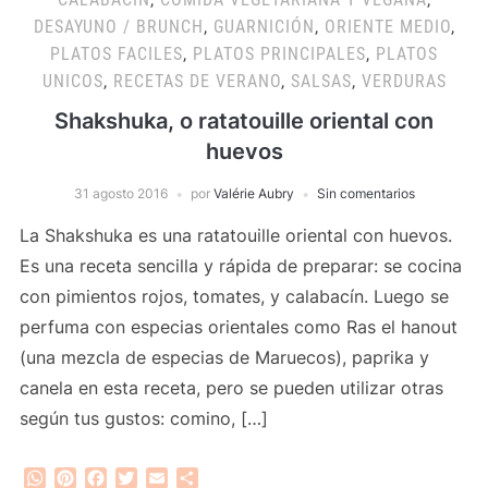
DESAYUNO / BRUNCH
,
GUARNICIÓN
,
ORIENTE MEDIO
,
PLATOS FACILES
,
PLATOS PRINCIPALES
,
PLATOS
UNICOS
,
RECETAS DE VERANO
,
SALSAS
,
VERDURAS
Shakshuka, o ratatouille oriental con
huevos
31 agosto 2016
por
Valérie Aubry
Sin comentarios
La Shakshuka es una ratatouille oriental con huevos.
Es una receta sencilla y rápida de preparar: se cocina
con pimientos rojos, tomates, y calabacín. Luego se
perfuma con especias orientales como Ras el hanout
(una mezcla de especias de Maruecos), paprika y
canela en esta receta, pero se pueden utilizar otras
según tus gustos: comino, […]
WhatsApp
Pinterest
Facebook
Twitter
Email
Compartir