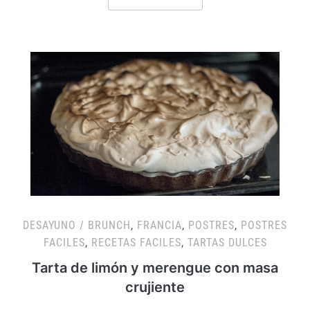
DESAYUNO / BRUNCH
,
FRANCIA
,
POSTRES
,
POSTRES
FACILES
,
RECETAS FACILES
,
TARTAS DULCES
Tarta de limón y merengue con masa
crujiente