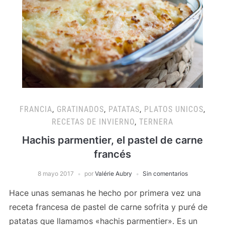
FRANCIA
,
GRATINADOS
,
PATATAS
,
PLATOS UNICOS
,
RECETAS DE INVIERNO
,
TERNERA
Hachis parmentier, el pastel de carne
francés
8 mayo 2017
por
Valérie Aubry
Sin comentarios
Hace unas semanas he hecho por primera vez una
receta francesa de pastel de carne sofrita y puré de
patatas que llamamos «hachis parmentier». Es un