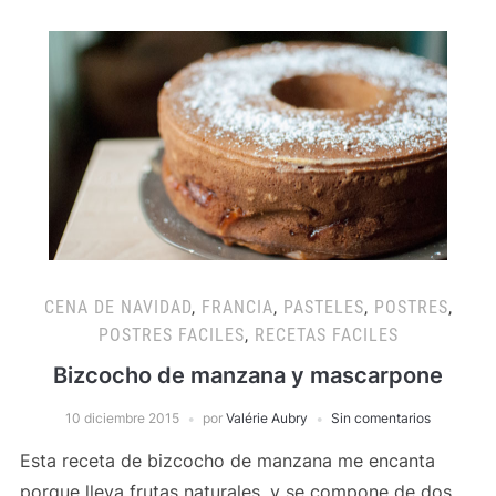
CENA DE NAVIDAD
,
FRANCIA
,
PASTELES
,
POSTRES
,
POSTRES FACILES
,
RECETAS FACILES
Bizcocho de manzana y mascarpone
10 diciembre 2015
por
Valérie Aubry
Sin comentarios
Esta receta de bizcocho de manzana me encanta
porque lleva frutas naturales, y se compone de dos