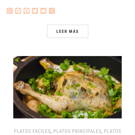
WhatsApp
Pinterest
Facebook
Twitter
Email
Compartir
LEER MÁS
PLATOS FACILES
,
PLATOS PRINCIPALES
,
PLATOS