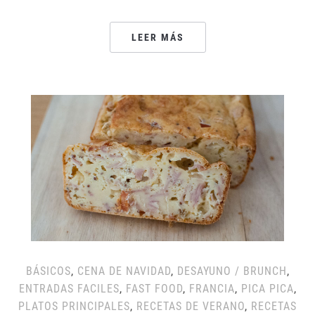
LEER MÁS
BÁSICOS
,
CENA DE NAVIDAD
,
DESAYUNO / BRUNCH
,
ENTRADAS FACILES
,
FAST FOOD
,
FRANCIA
,
PICA PICA
,
PLATOS PRINCIPALES
,
RECETAS DE VERANO
,
RECETAS