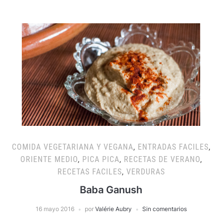
COMIDA VEGETARIANA Y VEGANA
,
ENTRADAS FACILES
,
ORIENTE MEDIO
,
PICA PICA
,
RECETAS DE VERANO
,
RECETAS FACILES
,
VERDURAS
Baba Ganush
16 mayo 2016
por
Valérie Aubry
Sin comentarios