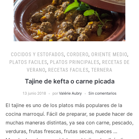
COCIDOS Y ESTOFADOS
,
CORDERO
,
ORIENTE MEDIO
,
PLATOS FACILES
,
PLATOS PRINCIPALES
,
RECETAS DE
VERANO
,
RECETAS FACILES
,
TERNERA
Tajine de kefta o carne picada
13 junio 2018
por
Valérie Aubry
Sin comentarios
El tajine es uno de los platos más populares de la
cocina marroquí. Fácil de preparar, se puede hacer de
muchas maneras distintas, ya sea con carne, pescado,
verduras, frutas frescas, frutas secas, nueces …