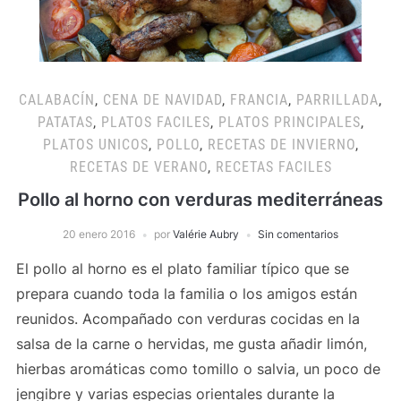
CALABACÍN
,
CENA DE NAVIDAD
,
FRANCIA
,
PARRILLADA
,
PATATAS
,
PLATOS FACILES
,
PLATOS PRINCIPALES
,
PLATOS UNICOS
,
POLLO
,
RECETAS DE INVIERNO
,
RECETAS DE VERANO
,
RECETAS FACILES
Pollo al horno con verduras mediterráneas
20 enero 2016
por
Valérie Aubry
Sin comentarios
El pollo al horno es el plato familiar típico que se
prepara cuando toda la familia o los amigos están
reunidos. Acompañado con verduras cocidas en la
salsa de la carne o hervidas, me gusta añadir limón,
hierbas aromáticas como tomillo o salvia, un poco de
jengibre y varias especias orientales durante la