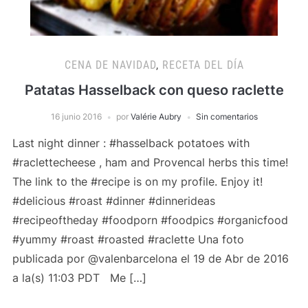
CENA DE NAVIDAD
,
RECETA DEL DÍA
Patatas Hasselback con queso raclette
16 junio 2016
por
Valérie Aubry
Sin comentarios
Last night dinner : #hasselback potatoes with
#raclettecheese , ham and Provencal herbs this time!
The link to the #recipe is on my profile. Enjoy it!
#delicious #roast #dinner #dinnerideas
#recipeoftheday #foodporn #foodpics #organicfood
#yummy #roast #roasted #raclette Una foto
publicada por @valenbarcelona el 19 de Abr de 2016
a la(s) 11:03 PDT Me […]