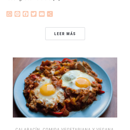
WhatsApp
Pinterest
Facebook
Twitter
Email
Compartir
LEER MÁS
CALABACÍN
,
COMIDA VEGETARIANA Y VEGANA
,