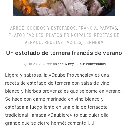
ARROZ
,
COCIDOS Y ESTOFADOS
,
FRANCIA
,
PATATAS
,
PLATOS FACILES
,
PLATOS PRINCIPALES
,
RECETAS DE
VERANO
,
RECETAS FACILES
,
TERNERA
Un estofado de ternera francés de verano
8 julio 2017
por
Valérie Aubry
Sin comentarios
Ligera y sabrosa, la «Daube Provençale» es una
receta de estofado de ternera con salsa de vino
blanco y hierbas provenzales que se come en verano.
Se hace con carne marinada en vino blanco y
estofada a fuego lento en una olla de terracota
tradicional llamada «Daubière» (o cualquier olla
grande que se cierre herméticamente […]