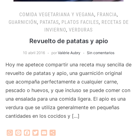
COMIDA VEGETARIANA Y VEGANA
,
FRANCIA
,
GUARNICIÓN
,
PATATAS
,
PLATOS FACILES
,
RECETAS DE
INVIERNO
,
VERDURAS
Revuelto de patatas y apio
10 abril 2016
por
Valérie Aubry
Sin comentarios
Hoy me apetece compartir una receta muy sencilla de
revuelto de patatas y apio, una guarnición original
que acompaña perfectamente a cualquier carne,
pescado o huevos, y que incluso se puede comer con
una ensalada para una comida ligera. El apio es una
verdura que se utiliza generalmente en pequeñas
cantidades en los cocidos y […]
WhatsApp
Pinterest
Facebook
Twitter
Email
Compartir