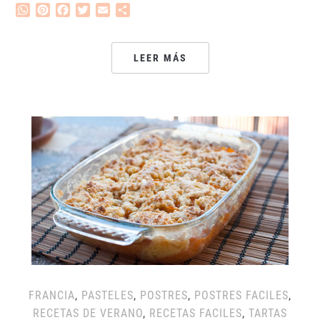
WhatsApp
Pinterest
Facebook
Twitter
Email
Compartir
LEER MÁS
FRANCIA
,
PASTELES
,
POSTRES
,
POSTRES FACILES
,
RECETAS DE VERANO
,
RECETAS FACILES
,
TARTAS