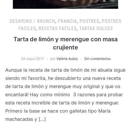
DESAYUNO / BRUNCH
,
FRANCIA
,
POSTRES
,
POSTRES
FACILES
,
RECETAS FACILES
,
TARTAS DULCES
Tarta de limón y merengue con masa
crujiente
24 mayo 2017
por
Valérie Aubry
Sin comentarios
Aunque la receta de tarta de limón de mi abuela sigue
siendo mi favorita, he descubierto una nueva receta
de tarta de limón y merengue muy original y que os
encantará! Hay como mínimo 3 razones para probar
esta receta increíble de tarta de limón y merengue:
Primero la base se hace con galletas tipo María
machacadas y […]