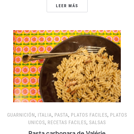
LEER MÁS
GUARNICIÓN
,
ITALIA
,
PASTA
,
PLATOS FACILES
,
PLATOS
UNICOS
,
RECETAS FACILES
,
SALSAS
Pasta carbonara de Valérie