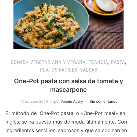
COMIDA VEGETARIANA Y VEGANA
,
FRANCIA
,
PASTA
,
PLATOS FACILES
,
SALSAS
One-Pot pasta con salsa de tomate y
mascarpone
17 octubre 2016
por
Valérie Aubry
Sin comentarios
El método de One-Pot pasta, o «One-Pot meal» en
inglés, se ha puesto muy de moda últimamente. Con
ingredientes sencillos, sabrosos y que se cocinan en