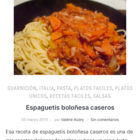
GUARNICIÓN
,
ITALIA
,
PASTA
,
PLATOS FACILES
,
PLATOS
UNICOS
,
RECETAS FACILES
,
SALSAS
Espaguetis boloñesa caseros
30 marzo 2015
por
Valérie Aubry
Sin comentarios
Esa receta de espaguetis boloñesa caseros es una de