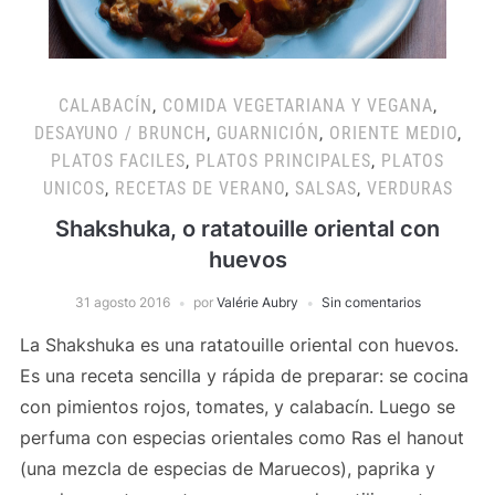
CALABACÍN
,
COMIDA VEGETARIANA Y VEGANA
,
DESAYUNO / BRUNCH
,
GUARNICIÓN
,
ORIENTE MEDIO
,
PLATOS FACILES
,
PLATOS PRINCIPALES
,
PLATOS
UNICOS
,
RECETAS DE VERANO
,
SALSAS
,
VERDURAS
Shakshuka, o ratatouille oriental con
huevos
31 agosto 2016
por
Valérie Aubry
Sin comentarios
La Shakshuka es una ratatouille oriental con huevos.
Es una receta sencilla y rápida de preparar: se cocina
con pimientos rojos, tomates, y calabacín. Luego se
perfuma con especias orientales como Ras el hanout
(una mezcla de especias de Maruecos), paprika y