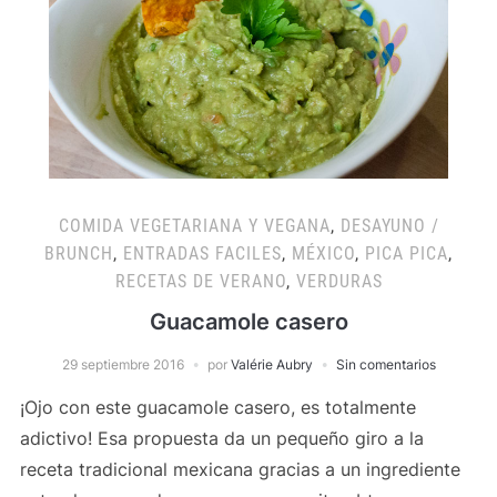
COMIDA VEGETARIANA Y VEGANA
,
DESAYUNO /
BRUNCH
,
ENTRADAS FACILES
,
MÉXICO
,
PICA PICA
,
RECETAS DE VERANO
,
VERDURAS
Guacamole casero
29 septiembre 2016
por
Valérie Aubry
Sin comentarios
¡Ojo con este guacamole casero, es totalmente
adictivo! Esa propuesta da un pequeño giro a la
receta tradicional mexicana gracias a un ingrediente