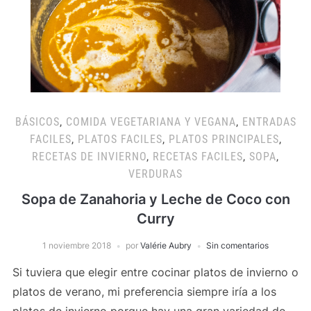
BÁSICOS
,
COMIDA VEGETARIANA Y VEGANA
,
ENTRADAS
FACILES
,
PLATOS FACILES
,
PLATOS PRINCIPALES
,
RECETAS DE INVIERNO
,
RECETAS FACILES
,
SOPA
,
VERDURAS
Sopa de Zanahoria y Leche de Coco con
Curry
1 noviembre 2018
por
Valérie Aubry
Sin comentarios
Si tuviera que elegir entre cocinar platos de invierno o
platos de verano, mi preferencia siempre iría a los