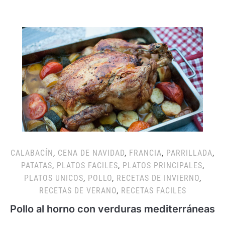
CALABACÍN
,
CENA DE NAVIDAD
,
FRANCIA
,
PARRILLADA
,
PATATAS
,
PLATOS FACILES
,
PLATOS PRINCIPALES
,
PLATOS UNICOS
,
POLLO
,
RECETAS DE INVIERNO
,
RECETAS DE VERANO
,
RECETAS FACILES
Pollo al horno con verduras mediterráneas