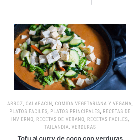
ARROZ
,
CALABACÍN
,
COMIDA VEGETARIANA Y VEGANA
,
PLATOS FACILES
,
PLATOS PRINCIPALES
,
RECETAS DE
INVIERNO
,
RECETAS DE VERANO
,
RECETAS FACILES
,
TAILANDIA
,
VERDURAS
Tofu al curry de coco con verduras