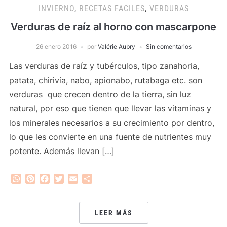
INVIERNO
,
RECETAS FACILES
,
VERDURAS
Verduras de raíz al horno con mascarpone
26 enero 2016
por
Valérie Aubry
Sin comentarios
Las verduras de raíz y tubérculos, tipo zanahoria,
patata, chirivía, nabo, apionabo, rutabaga etc. son
verduras que crecen dentro de la tierra, sin luz
natural, por eso que tienen que llevar las vitaminas y
los minerales necesarios a su crecimiento por dentro,
lo que les convierte en una fuente de nutrientes muy
potente. Además llevan […]
WhatsApp
Pinterest
Facebook
Twitter
Email
Compartir
LEER MÁS