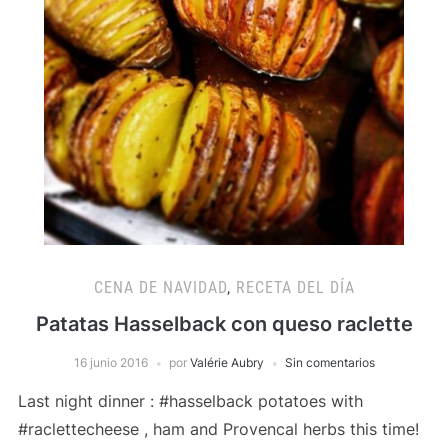
CENA DE NAVIDAD
,
RECETA DEL DÍA
Patatas Hasselback con queso raclette
16 junio 2016
por
Valérie Aubry
Sin comentarios
Last night dinner : #hasselback potatoes with
#raclettecheese , ham and Provencal herbs this time!