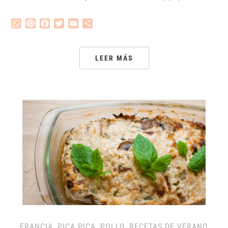
WhatsApp
Pinterest
Facebook
Twitter
Email
Compartir
LEER MÁS
FRANCIA
,
PICA PICA
,
POLLO
,
RECETAS DE VERANO