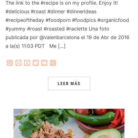
The link to the #recipe is on my profile. Enjoy it!
#delicious #roast #dinner #dinnerideas
#recipeoftheday #foodporn #foodpics #organicfood
#yummy #roast #roasted #raclette Una foto
publicada por @valenbarcelona el 19 de Abr de 2016
a la(s) 11:03 PDT Me […]
WhatsApp
Pinterest
Facebook
Twitter
Email
Compartir
LEER MÁS