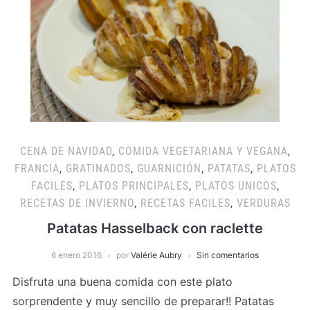
CENA DE NAVIDAD
,
COMIDA VEGETARIANA Y VEGANA
,
FRANCIA
,
GRATINADOS
,
GUARNICIÓN
,
PATATAS
,
PLATOS
FACILES
,
PLATOS PRINCIPALES
,
PLATOS UNICOS
,
RECETAS DE INVIERNO
,
RECETAS FACILES
,
VERDURAS
Patatas Hasselback con raclette
6 enero 2016
por
Valérie Aubry
Sin comentarios
Disfruta una buena comida con este plato
sorprendente y muy sencillo de preparar!! Patatas