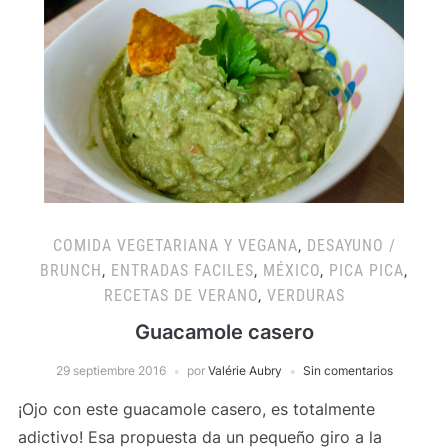
COMIDA VEGETARIANA Y VEGANA
,
DESAYUNO /
BRUNCH
,
ENTRADAS FACILES
,
MÉXICO
,
PICA PICA
,
RECETAS DE VERANO
,
VERDURAS
Guacamole casero
29 septiembre 2016
por
Valérie Aubry
Sin comentarios
¡Ojo con este guacamole casero, es totalmente
adictivo! Esa propuesta da un pequeño giro a la