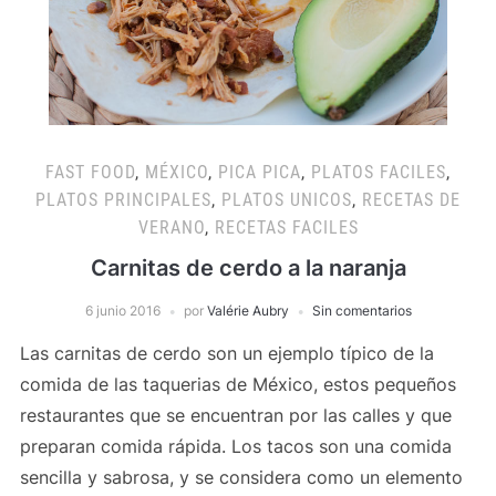
FAST FOOD
,
MÉXICO
,
PICA PICA
,
PLATOS FACILES
,
PLATOS PRINCIPALES
,
PLATOS UNICOS
,
RECETAS DE
VERANO
,
RECETAS FACILES
Carnitas de cerdo a la naranja
6 junio 2016
por
Valérie Aubry
Sin comentarios
Las carnitas de cerdo son un ejemplo típico de la
comida de las taquerias de México, estos pequeños
restaurantes que se encuentran por las calles y que
preparan comida rápida. Los tacos son una comida
sencilla y sabrosa, y se considera como un elemento