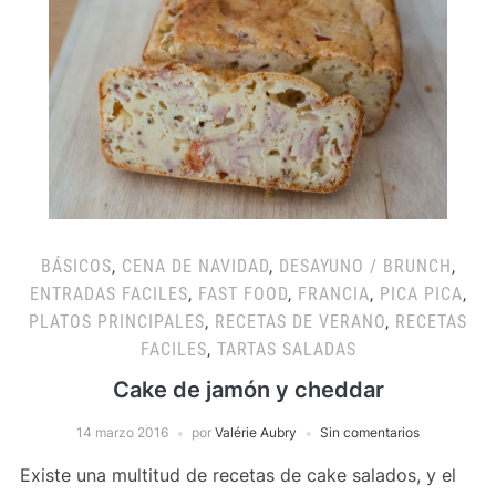
BÁSICOS
,
CENA DE NAVIDAD
,
DESAYUNO / BRUNCH
,
ENTRADAS FACILES
,
FAST FOOD
,
FRANCIA
,
PICA PICA
,
PLATOS PRINCIPALES
,
RECETAS DE VERANO
,
RECETAS
FACILES
,
TARTAS SALADAS
Cake de jamón y cheddar
14 marzo 2016
por
Valérie Aubry
Sin comentarios
Existe una multitud de recetas de cake salados, y el