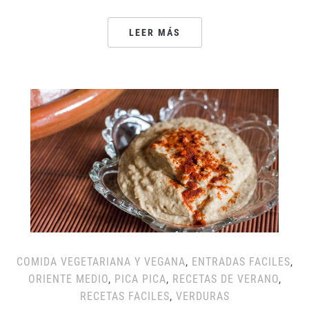
LEER MÁS
COMIDA VEGETARIANA Y VEGANA
,
ENTRADAS FACILES
,
ORIENTE MEDIO
,
PICA PICA
,
RECETAS DE VERANO
,
RECETAS FACILES
,
VERDURAS