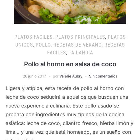
PLATOS FACILES
,
PLATOS PRINCIPALES
,
PLATOS
UNICOS
,
POLLO
,
RECETAS DE VERANO
,
RECETAS
FACILES
,
TAILANDIA
Pollo al horno en salsa de coco
26 junio 2017
por
Valérie Aubry
Sin comentarios
Ligera y atípica, esta receta de pollo al horno con
leche de coco seducirá a aquellos que busquen una
nueva experiencia culinaria. Este pollo asado se
prepara con ingredientes muy típicos de la cocina
asiática: leche de coco, cilantro fresco, hierba limón y
lima… y una vez que está horneado, es un sueño con