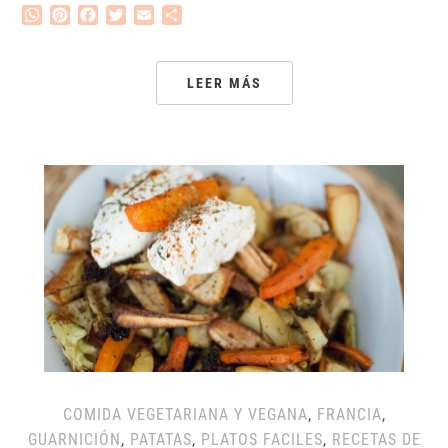
WhatsApp
Pinterest
Facebook
Twitter
Email
Compartir
LEER MÁS
COMIDA VEGETARIANA Y VEGANA
,
FRANCIA
,
GUARNICIÓN
,
PATATAS
,
PLATOS FACILES
,
RECETAS DE