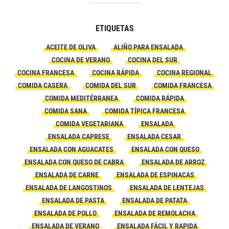
ETIQUETAS
ACEITE DE OLIVA
ALIÑO PARA ENSALADA
COCINA DE VERANO
COCINA DEL SUR
COCINA FRANCESA
COCINA RÁPIDA
COCINA REGIONAL
COMIDA CASERA
COMIDA DEL SUR
COMIDA FRANCESA
COMIDA MEDITÉRRANEA
COMIDA RÁPIDA
COMIDA SANA
COMIDA TÍPICA FRANCESA
COMIDA VEGETARIANA
ENSALADA
ENSALADA CAPRESE
ENSALADA CESAR
ENSALADA CON AGUACATES
ENSALADA CON QUESO
ENSALADA CON QUESO DE CABRA
ENSALADA DE ARROZ
ENSALADA DE CARNE
ENSALADA DE ESPINACAS
ENSALADA DE LANGOSTINOS
ENSALADA DE LENTEJAS
ENSALADA DE PASTA
ENSALADA DE PATATA
ENSALADA DE POLLO
ENSALADA DE REMOLACHA
ENSALADA DE VERANO
ENSALADA FÁCIL Y RAPIDA