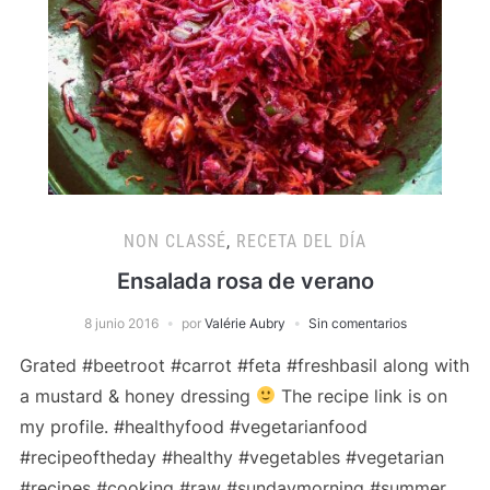
NON CLASSÉ
,
RECETA DEL DÍA
Ensalada rosa de verano
8 junio 2016
por
Valérie Aubry
Sin comentarios
Grated #beetroot #carrot #feta #freshbasil along with
a mustard & honey dressing
The recipe link is on
my profile. #healthyfood #vegetarianfood
#recipeoftheday #healthy #vegetables #vegetarian
#recipes #cooking #raw #sundaymorning #summer