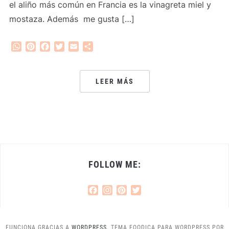
el aliño más común en Francia es la vinagreta miel y
mostaza. Además me gusta […]
WhatsApp
Pinterest
Facebook
Twitter
Email
Compartir
LEER MÁS
FOLLOW ME:
Facebook
Instagram
Pinterest
Twitter
FUNCIONA GRACIAS A
WORDPRESS.
TEMA FOODICA PARA WORDPRESS POR