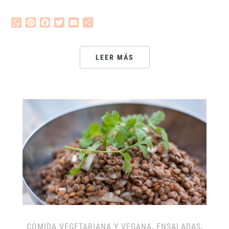
WhatsApp
Pinterest
Facebook
Twitter
Email
Compartir
LEER MÁS
COMIDA VEGETARIANA Y VEGANA
,
ENSALADAS
,