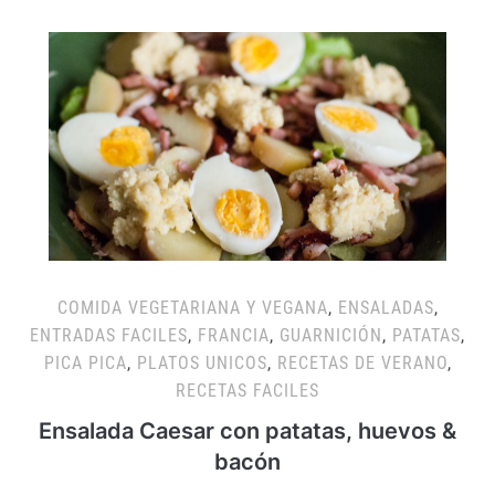
COMIDA VEGETARIANA Y VEGANA
,
ENSALADAS
,
ENTRADAS FACILES
,
FRANCIA
,
GUARNICIÓN
,
PATATAS
,
PICA PICA
,
PLATOS UNICOS
,
RECETAS DE VERANO
,
RECETAS FACILES
Ensalada Caesar con patatas, huevos &
bacón