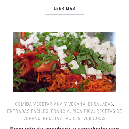
LEER MÁS
COMIDA VEGETARIANA Y VEGANA
,
ENSALADAS
,
ENTRADAS FACILES
,
FRANCIA
,
PICA PICA
,
RECETAS DE
VERANO
,
RECETAS FACILES
,
VERDURAS
Ensalada de zanahoria y remolacha con