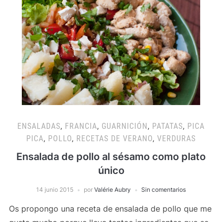
ENSALADAS
,
FRANCIA
,
GUARNICIÓN
,
PATATAS
,
PICA
PICA
,
POLLO
,
RECETAS DE VERANO
,
VERDURAS
Ensalada de pollo al sésamo como plato
único
14 junio 2015
por
Valérie Aubry
Sin comentarios
Os propongo una receta de ensalada de pollo que me