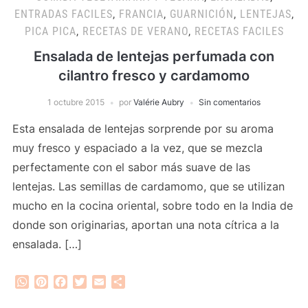
ENTRADAS FACILES
,
FRANCIA
,
GUARNICIÓN
,
LENTEJAS
,
PICA PICA
,
RECETAS DE VERANO
,
RECETAS FACILES
Ensalada de lentejas perfumada con
cilantro fresco y cardamomo
1 octubre 2015
por
Valérie Aubry
Sin comentarios
Esta ensalada de lentejas sorprende por su aroma
muy fresco y espaciado a la vez, que se mezcla
perfectamente con el sabor más suave de las
lentejas. Las semillas de cardamomo, que se utilizan
mucho en la cocina oriental, sobre todo en la India de
donde son originarias, aportan una nota cítrica a la
ensalada. […]
WhatsApp
Pinterest
Facebook
Twitter
Email
Compartir