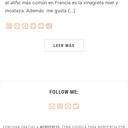
el aliño más común en Francia es la vinagreta miel y
mostaza. Además me gusta […]
WhatsApp
Pinterest
Facebook
Twitter
Email
Compartir
LEER MÁS
FOLLOW ME:
Facebook
Instagram
Pinterest
Twitter
FUNCIONA GRACIAS A
WORDPRESS.
TEMA FOODICA PARA WORDPRESS POR