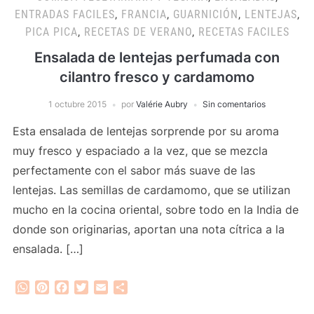
ENTRADAS FACILES
,
FRANCIA
,
GUARNICIÓN
,
LENTEJAS
,
PICA PICA
,
RECETAS DE VERANO
,
RECETAS FACILES
Ensalada de lentejas perfumada con
cilantro fresco y cardamomo
1 octubre 2015
por
Valérie Aubry
Sin comentarios
Esta ensalada de lentejas sorprende por su aroma
muy fresco y espaciado a la vez, que se mezcla
perfectamente con el sabor más suave de las
lentejas. Las semillas de cardamomo, que se utilizan
mucho en la cocina oriental, sobre todo en la India de
donde son originarias, aportan una nota cítrica a la
ensalada. […]
WhatsApp
Pinterest
Facebook
Twitter
Email
Compartir