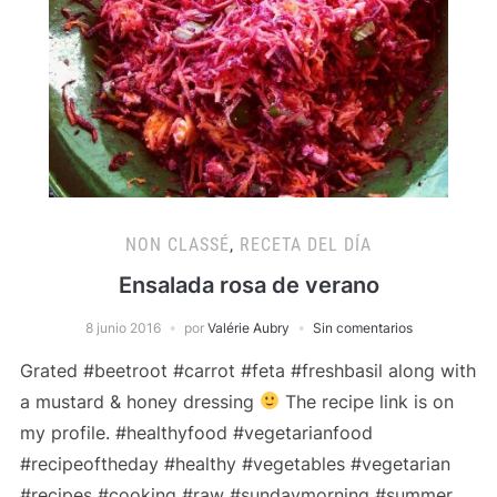
NON CLASSÉ
,
RECETA DEL DÍA
Ensalada rosa de verano
8 junio 2016
por
Valérie Aubry
Sin comentarios
Grated #beetroot #carrot #feta #freshbasil along with
a mustard & honey dressing
The recipe link is on
my profile. #healthyfood #vegetarianfood
#recipeoftheday #healthy #vegetables #vegetarian
#recipes #cooking #raw #sundaymorning #summer