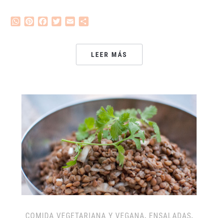
WhatsApp
Pinterest
Facebook
Twitter
Email
Compartir
LEER MÁS
COMIDA VEGETARIANA Y VEGANA
,
ENSALADAS
,