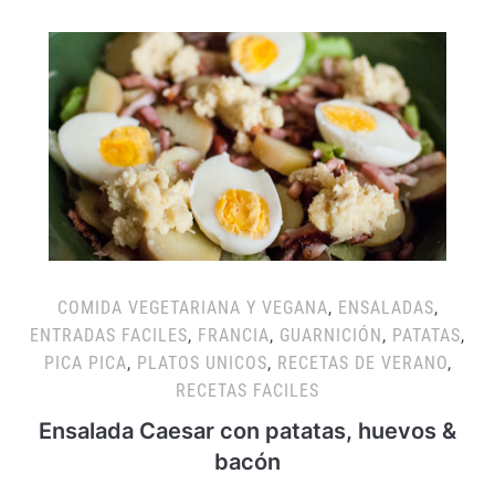
COMIDA VEGETARIANA Y VEGANA
,
ENSALADAS
,
ENTRADAS FACILES
,
FRANCIA
,
GUARNICIÓN
,
PATATAS
,
PICA PICA
,
PLATOS UNICOS
,
RECETAS DE VERANO
,
RECETAS FACILES
Ensalada Caesar con patatas, huevos &
bacón