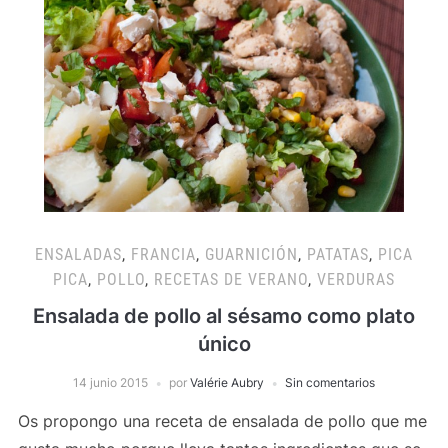
ENSALADAS
,
FRANCIA
,
GUARNICIÓN
,
PATATAS
,
PICA
PICA
,
POLLO
,
RECETAS DE VERANO
,
VERDURAS
Ensalada de pollo al sésamo como plato
único
14 junio 2015
por
Valérie Aubry
Sin comentarios
Os propongo una receta de ensalada de pollo que me