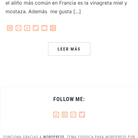
el aliño más común en Francia es la vinagreta miel y
mostaza. Además me gusta […]
WhatsApp
Pinterest
Facebook
Twitter
Email
Compartir
LEER MÁS
FOLLOW ME:
Facebook
Instagram
Pinterest
Twitter
FUNCIONA GRACIAS A
WORDPRESS.
TEMA FOODICA PARA WORDPRESS POR