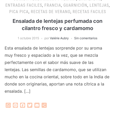
ENTRADAS FACILES
,
FRANCIA
,
GUARNICIÓN
,
LENTEJAS
,
PICA PICA
,
RECETAS DE VERANO
,
RECETAS FACILES
Ensalada de lentejas perfumada con
cilantro fresco y cardamomo
1 octubre 2015
por
Valérie Aubry
Sin comentarios
Esta ensalada de lentejas sorprende por su aroma
muy fresco y espaciado a la vez, que se mezcla
perfectamente con el sabor más suave de las
lentejas. Las semillas de cardamomo, que se utilizan
mucho en la cocina oriental, sobre todo en la India de
donde son originarias, aportan una nota cítrica a la
ensalada. […]
WhatsApp
Pinterest
Facebook
Twitter
Email
Compartir