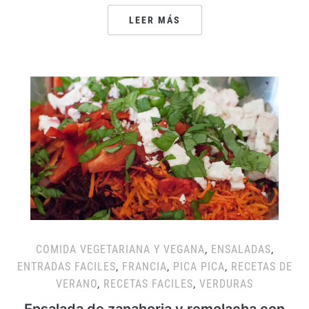
LEER MÁS
COMIDA VEGETARIANA Y VEGANA
,
ENSALADAS
,
ENTRADAS FACILES
,
FRANCIA
,
PICA PICA
,
RECETAS DE
VERANO
,
RECETAS FACILES
,
VERDURAS
Ensalada de zanahoria y remolacha con