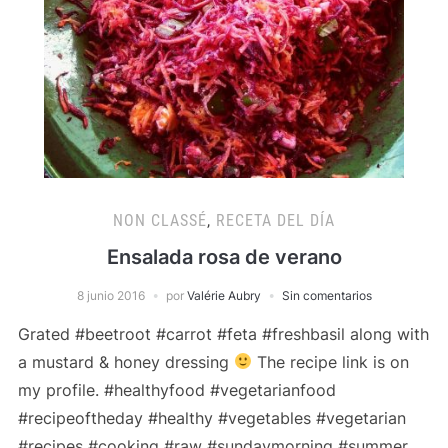
NON CLASSÉ
,
RECETA DEL DÍA
Ensalada rosa de verano
8 junio 2016
por
Valérie Aubry
Sin comentarios
Grated #beetroot #carrot #feta #freshbasil along with
a mustard & honey dressing
The recipe link is on
my profile. #healthyfood #vegetarianfood
#recipeoftheday #healthy #vegetables #vegetarian
#recipes #cooking #raw #sundaymorning #summer