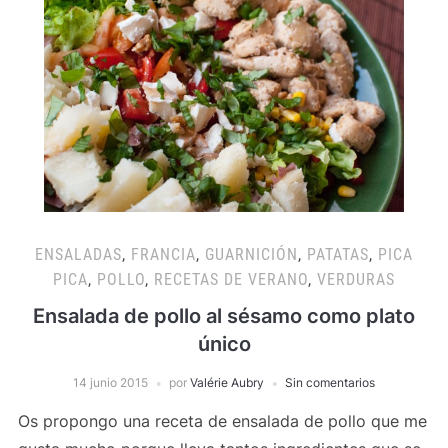
ENSALADAS
,
FRANCIA
,
GUARNICIÓN
,
PATATAS
,
PICA
PICA
,
POLLO
,
RECETAS DE VERANO
,
VERDURAS
Ensalada de pollo al sésamo como plato
único
14 junio 2015
por
Valérie Aubry
Sin comentarios
Os propongo una receta de ensalada de pollo que me