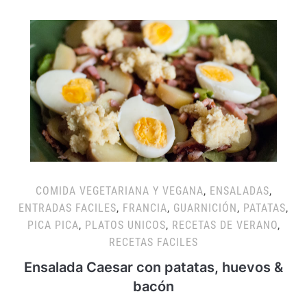
COMIDA VEGETARIANA Y VEGANA
,
ENSALADAS
,
ENTRADAS FACILES
,
FRANCIA
,
GUARNICIÓN
,
PATATAS
,
PICA PICA
,
PLATOS UNICOS
,
RECETAS DE VERANO
,
RECETAS FACILES
Ensalada Caesar con patatas, huevos &
bacón