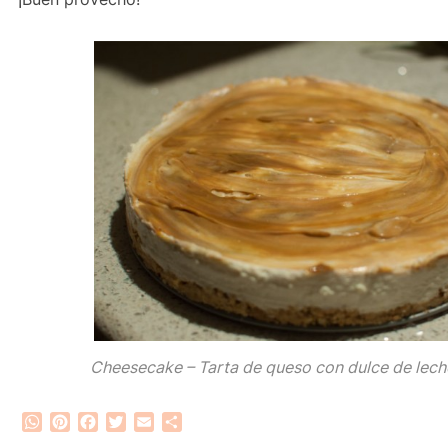
Cheesecake – Tarta de queso con dulce de leche
WhatsApp
Pinterest
Facebook
Twitter
Email
Compartir