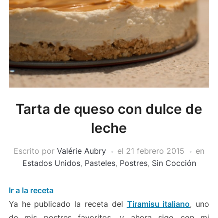
Tarta de queso con dulce de
leche
Escrito por
Valérie Aubry
el
21 febrero 2015
en
Estados Unidos
,
Pasteles
,
Postres
,
Sin Cocción
Ir a la receta
Ya he publicado la receta del
Tiramisu italiano
, uno
de mis postres favoritos, y ahora sigo con mi