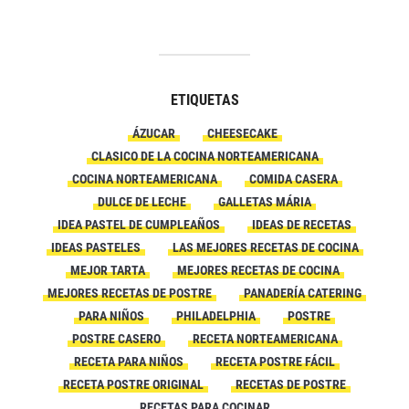
ETIQUETAS
ÁZUCAR
CHEESECAKE
CLASICO DE LA COCINA NORTEAMERICANA
COCINA NORTEAMERICANA
COMIDA CASERA
DULCE DE LECHE
GALLETAS MÁRIA
IDEA PASTEL DE CUMPLEAÑOS
IDEAS DE RECETAS
IDEAS PASTELES
LAS MEJORES RECETAS DE COCINA
MEJOR TARTA
MEJORES RECETAS DE COCINA
MEJORES RECETAS DE POSTRE
PANADERÍA CATERING
PARA NIÑOS
PHILADELPHIA
POSTRE
POSTRE CASERO
RECETA NORTEAMERICANA
RECETA PARA NIÑOS
RECETA POSTRE FÁCIL
RECETA POSTRE ORIGINAL
RECETAS DE POSTRE
RECETAS PARA COCINAR