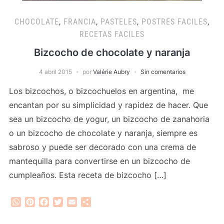
CHOCOLATE
,
FRANCIA
,
PASTELES
,
POSTRES FACILES
,
RECETAS FACILES
Bizcocho de chocolate y naranja
4 abril 2015
por
Valérie Aubry
Sin comentarios
Los bizcochos, o bizcochuelos en argentina, me
encantan por su simplicidad y rapidez de hacer. Que
sea un bizcocho de yogur, un bizcocho de zanahoria
o un bizcocho de chocolate y naranja, siempre es
sabroso y puede ser decorado con una crema de
mantequilla para convertirse en un bizcocho de
cumpleaños. Esta receta de bizcocho […]
WhatsApp
Pinterest
Facebook
Twitter
Email
Compartir