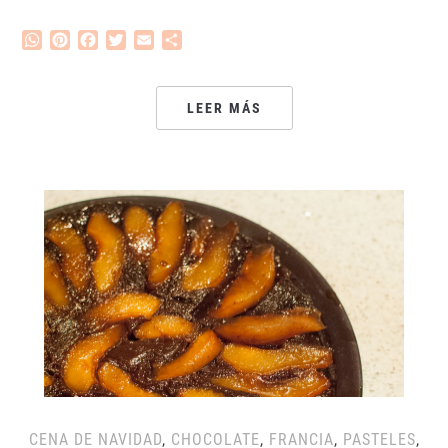
WhatsApp
Pinterest
Facebook
Twitter
Email
Compartir
LEER MÁS
CENA DE NAVIDAD
,
CHOCOLATE
,
FRANCIA
,
PASTELES
,