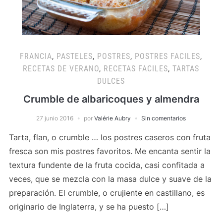
FRANCIA
,
PASTELES
,
POSTRES
,
POSTRES FACILES
,
RECETAS DE VERANO
,
RECETAS FACILES
,
TARTAS
DULCES
Crumble de albaricoques y almendra
27 junio 2016
por
Valérie Aubry
Sin comentarios
Tarta, flan, o crumble … los postres caseros con fruta
fresca son mis postres favoritos. Me encanta sentir la
textura fundente de la fruta cocida, casi confitada a
veces, que se mezcla con la masa dulce y suave de la
preparación. El crumble, o crujiente en castillano, es
originario de Inglaterra, y se ha puesto […]