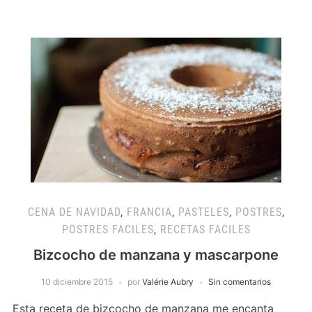
CENA DE NAVIDAD
,
FRANCIA
,
PASTELES
,
POSTRES
,
POSTRES FACILES
,
RECETAS FACILES
Bizcocho de manzana y mascarpone
10 diciembre 2015
por
Valérie Aubry
Sin comentarios
Esta receta de bizcocho de manzana me encanta