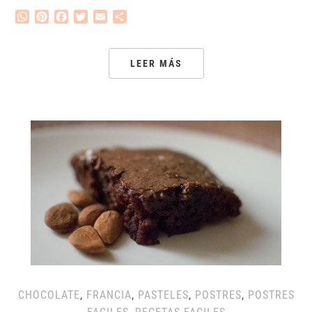
WhatsApp
Pinterest
Facebook
Twitter
Email
Compartir
LEER MÁS
CHOCOLATE
,
FRANCIA
,
PASTELES
,
POSTRES
,
POSTRES