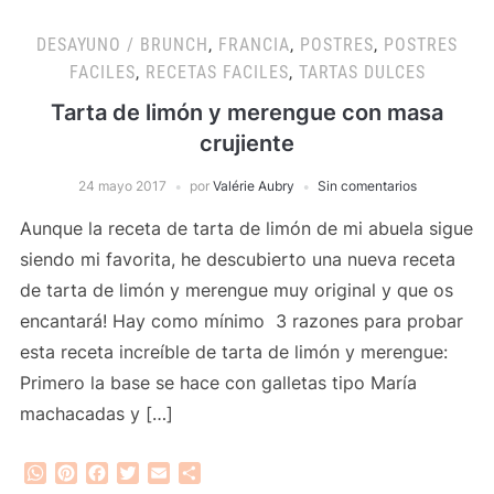
DESAYUNO / BRUNCH
,
FRANCIA
,
POSTRES
,
POSTRES
FACILES
,
RECETAS FACILES
,
TARTAS DULCES
Tarta de limón y merengue con masa
crujiente
24 mayo 2017
por
Valérie Aubry
Sin comentarios
Aunque la receta de tarta de limón de mi abuela sigue
siendo mi favorita, he descubierto una nueva receta
de tarta de limón y merengue muy original y que os
encantará! Hay como mínimo 3 razones para probar
esta receta increíble de tarta de limón y merengue:
Primero la base se hace con galletas tipo María
machacadas y […]
WhatsApp
Pinterest
Facebook
Twitter
Email
Compartir