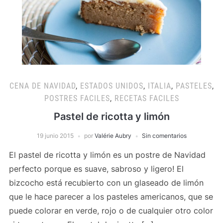
CENA DE NAVIDAD
,
ESTADOS UNIDOS
,
ITALIA
,
PASTELES
,
POSTRES FACILES
,
RECETAS FACILES
Pastel de ricotta y limón
19 junio 2015
por
Valérie Aubry
Sin comentarios
El pastel de ricotta y limón es un postre de Navidad
perfecto porque es suave, sabroso y ligero! El
bizcocho está recubierto con un glaseado de limón
que le hace parecer a los pasteles americanos, que se
puede colorar en verde, rojo o de cualquier otro color