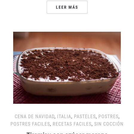
LEER MÁS
CENA DE NAVIDAD
,
ITALIA
,
PASTELES
,
POSTRES
,
POSTRES FACILES
,
RECETAS FACILES
,
SIN COCCIÓN