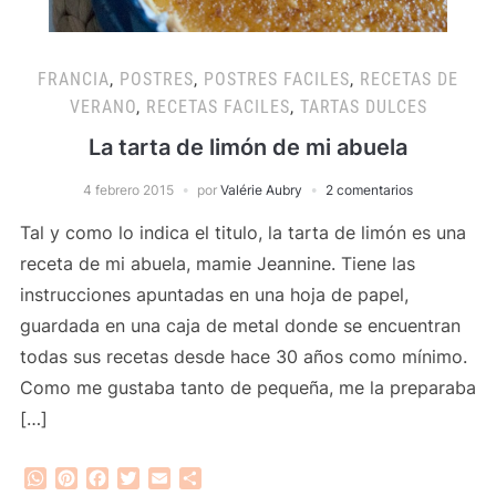
FRANCIA
,
POSTRES
,
POSTRES FACILES
,
RECETAS DE
VERANO
,
RECETAS FACILES
,
TARTAS DULCES
La tarta de limón de mi abuela
4 febrero 2015
por
Valérie Aubry
2 comentarios
Tal y como lo indica el titulo, la tarta de limón es una
receta de mi abuela, mamie Jeannine. Tiene las
instrucciones apuntadas en una hoja de papel,
guardada en una caja de metal donde se encuentran
todas sus recetas desde hace 30 años como mínimo.
Como me gustaba tanto de pequeña, me la preparaba
[…]
WhatsApp
Pinterest
Facebook
Twitter
Email
Compartir