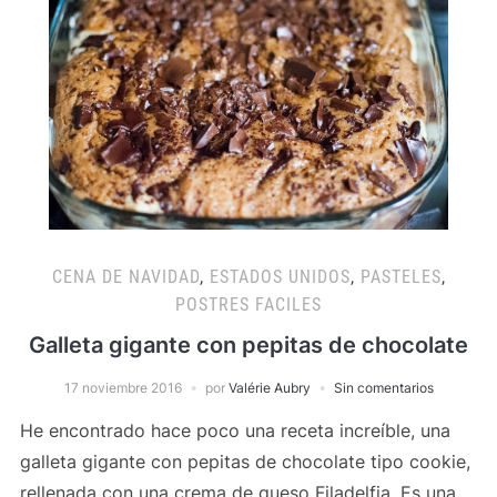
CENA DE NAVIDAD
,
ESTADOS UNIDOS
,
PASTELES
,
POSTRES FACILES
Galleta gigante con pepitas de chocolate
17 noviembre 2016
por
Valérie Aubry
Sin comentarios
He encontrado hace poco una receta increíble, una
galleta gigante con pepitas de chocolate tipo cookie,
rellenada con una crema de queso Filadelfia. Es una