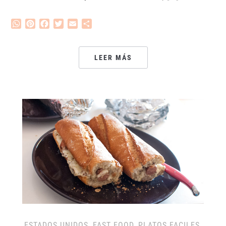
WhatsApp
Pinterest
Facebook
Twitter
Email
Compartir
LEER MÁS
ESTADOS UNIDOS
,
FAST FOOD
,
PLATOS FACILES
,