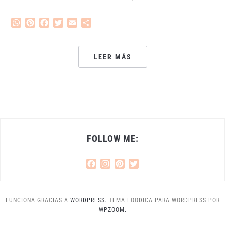
WhatsApp
Pinterest
Facebook
Twitter
Email
Compartir
LEER MÁS
FOLLOW ME:
Facebook
Instagram
Pinterest
Twitter
FUNCIONA GRACIAS A
WORDPRESS.
TEMA FOODICA PARA WORDPRESS POR
WPZOOM.