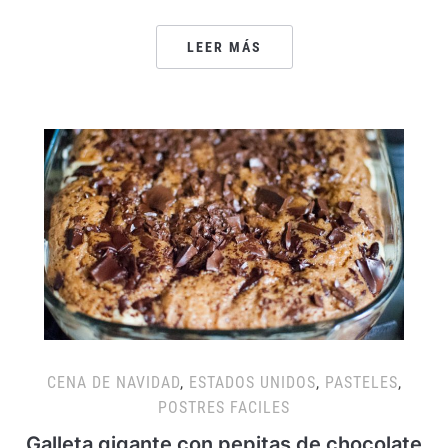
LEER MÁS
CENA DE NAVIDAD
,
ESTADOS UNIDOS
,
PASTELES
,
POSTRES FACILES
Galleta gigante con pepitas de chocolate