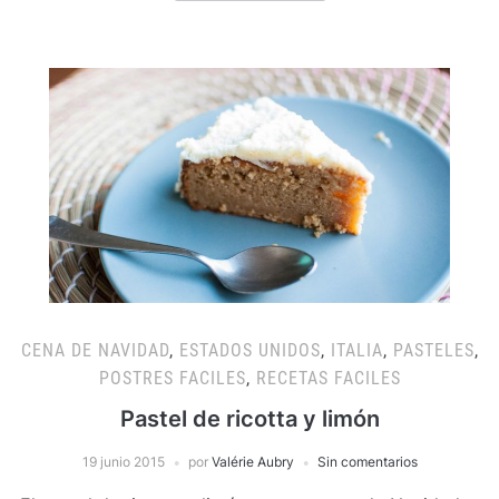
CENA DE NAVIDAD
,
ESTADOS UNIDOS
,
ITALIA
,
PASTELES
,
POSTRES FACILES
,
RECETAS FACILES
Pastel de ricotta y limón
19 junio 2015
por
Valérie Aubry
Sin comentarios