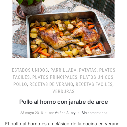
ESTADOS UNIDOS
,
PARRILLADA
,
PATATAS
,
PLATOS
FACILES
,
PLATOS PRINCIPALES
,
PLATOS UNICOS
,
POLLO
,
RECETAS DE VERANO
,
RECETAS FACILES
,
VERDURAS
Pollo al horno con jarabe de arce
23 mayo 2016
por
Valérie Aubry
Sin comentarios
El pollo al horno es un clásico de la cocina en verano