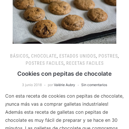
BÁSICOS
,
CHOCOLATE
,
ESTADOS UNIDOS
,
POSTRES
,
POSTRES FACILES
,
RECETAS FACILES
Cookies con pepitas de chocolate
3 junio 2018
por
Valérie Aubry
Sin comentarios
Con esta receta de cookies con pepitas de chocolate,
¡nunca más vas a comprar galletas industriales!
Además esta receta de galletas con pepitas de
chocolate es muy fácil de preparar y se hace en 30
minutos. Las galletas de chocolate que compramos