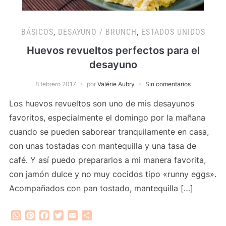
BÁSICOS
,
DESAYUNO / BRUNCH
,
ESTADOS UNIDOS
Huevos revueltos perfectos para el
desayuno
8 febrero 2017
por
Valérie Aubry
Sin comentarios
Los huevos revueltos son uno de mis desayunos
favoritos, especialmente el domingo por la mañana
cuando se pueden saborear tranquilamente en casa,
con unas tostadas con mantequilla y una tasa de
café. Y así puedo prepararlos a mi manera favorita,
con jamón dulce y no muy cocidos tipo «runny eggs».
Acompañados con pan tostado, mantequilla […]
WhatsApp
Pinterest
Facebook
Twitter
Email
Compartir