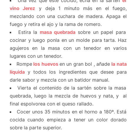
Una vez que
esté cocido
, echa en la sartén
el
vino Jerez
y deja 1 minuto más en el fuego,
mezclando con una cuchara de madera. Apaga el
fuego y retira el
ajo
y la rama de
romero.
Estira
la
masa
quebrada
sobre un papel para
cocinar y luego ponla
en
un molde para tarta.
Haz
agujeros en la masa con un tenedor
en
varios
lugares con
un
tenedor
.
Rompe
los
huevos
en un gran bol
,
añade
la nata
líquida
y
todos
los
ingredientes que desee
para
darle sabor
y mezcla
con un batidor manual.
Vierta
el contenido de la
sartén sobre
la masa
quebrada
, luego la mezcla de huevos y nata,
y
al
final
espolvorea con
el queso rallado
.
Cocer
unos 35 minutos
en el horno a
180º. Está
cocida cuando empieza a tener un color dorado
sobre la parte superior.