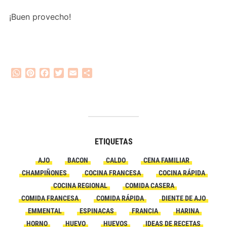
¡Buen provecho!
WhatsApp
Pinterest
Facebook
Twitter
Email
Compartir
ETIQUETAS
AJO
BACON
CALDO
CENA FAMILIAR
CHAMPIÑONES
COCINA FRANCESA
COCINA RÁPIDA
COCINA REGIONAL
COMIDA CASERA
COMIDA FRANCESA
COMIDA RÁPIDA
DIENTE DE AJO
EMMENTAL
ESPINACAS
FRANCIA
HARINA
HORNO
HUEVO
HUEVOS
IDEAS DE RECETAS