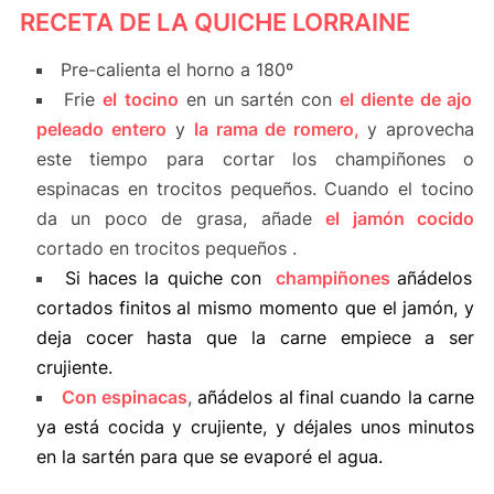
RECETA DE LA QUICHE LORRAINE
Pre-calienta el
horno
a 180º
F
rie
el
tocino
en un sartén con
el diente
de ajo
peleado entero
y
la rama
de romero,
y aprovecha
este tiempo para cortar los champiñones o
espinacas en trocitos pequeños
. Cuando
el
tocino
da un poco de
grasa, a
ñade
el jamón cocido
cortado en trocitos pequeños .
Si haces la quiche con
champiñones
añádelos
cortados finitos al mismo momento que el jamón,
y
deja
cocer
hasta que la carne
empiece a ser
crujiente.
Con
espinacas
,
añádelos
al final
cuando la carne
ya está cocida y crujiente,
y
déjales
unos
minutos
en la sartén para que se evaporé el agua
.