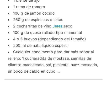
1
diente
de
ajo
1
rama de
romero
100 g de
jamón cocido
250 g de
espinacas
o
setas
2
cucharritas de
vino
Jerez
seco
100 g de
queso rallado tipo emmental
4
o
5
huevos
(
dependiendo del tamaño)
500 ml de
nata líquida espesa
Cualquier condimento para dar más
sabor
al
relleno
:
1 cucharadita
de
mostaza,
semillas de
cilantro
machacado,
sal, pimienta
, nuez moscada,
un poco de
caldo en
cubo
…