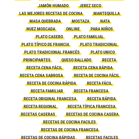
JAMÓN HUMADO
JEREZ SECO
LAS MEJORES RECETAS DE COCINA
MANTEQUILLA
MASA QUEBRADA
MOSTAZA
NATA
NUEZ MOSCADA
ONLINE
PARA NIÑOS
PLATO CASERO
PLATO FAMILIAL
PLATO TÍPICO DE FRANCIA
PLATO TRADICIONAL
PLATO TRADICIONAL FRANCÉS
PLATO UNICO
PRINCIPANTES
QUESO RALLADO
RECETA
RECETA CENA FÁCIL
RECETA CENA RÁPIDA
RECETA CENA SABROSA
RECETA DE COCINA FÁCIL
RECETA DE COCINA RÁPIDA
RECETA FÁCIL
RECETA FAMILIAR
RECETA FRANCESA
RECETA ORIGINAL FRANCESA
RECETA RÁPIDA
RECETA REGIONAL
RECETA TÍPICA FRANCESA
RECETAS CASERAS
RECETAS DE COCINA CASERA
RECETAS DE COCINA FACILES
RECETAS DE COCINA FRANCESA
RECETAS DE COCINA RÁPIDAS
RECETAS FACILES