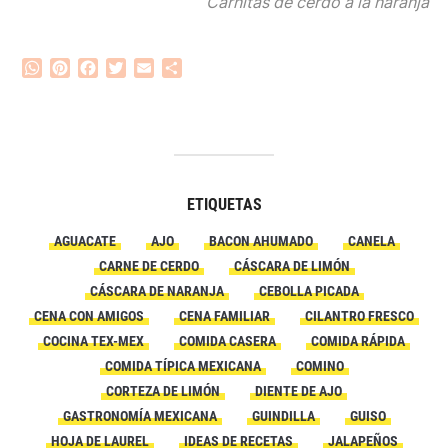
Carnitas de cerdo a la naranja
WhatsApp
Pinterest
Facebook
Twitter
Email
Compartir
ETIQUETAS
AGUACATE
AJO
BACON AHUMADO
CANELA
CARNE DE CERDO
CÁSCARA DE LIMÓN
CÁSCARA DE NARANJA
CEBOLLA PICADA
CENA CON AMIGOS
CENA FAMILIAR
CILANTRO FRESCO
COCINA TEX-MEX
COMIDA CASERA
COMIDA RÁPIDA
COMIDA TÍPICA MEXICANA
COMINO
CORTEZA DE LIMÓN
DIENTE DE AJO
GASTRONOMÍA MEXICANA
GUINDILLA
GUISO
HOJA DE LAUREL
IDEAS DE RECETAS
JALAPEÑOS