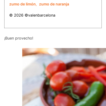
zumo de limón
,
zumo de naranja
© 2026 ©valenbarcelona
¡Buen provecho!