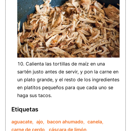
Calienta las tortillas de maíz en una
sartén justo antes de servir, y pon la carne en
un plato grande, y el resto de los ingredientes
en platitos pequeños para que cada uno se
haga sus tacos.
Etiquetas
aguacate
,
ajo
,
bacon ahumado
,
canela
,
carne de cerdo
,
cáscara de limón
,