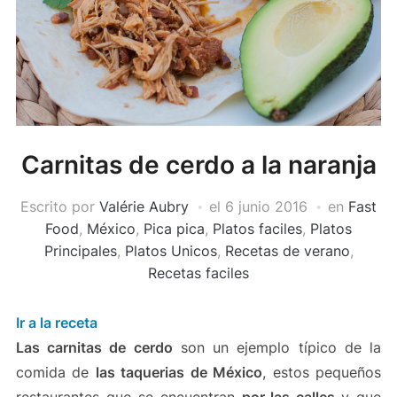
Carnitas de cerdo a la naranja
Escrito por
Valérie Aubry
el
6 junio 2016
en
Fast
Food
,
México
,
Pica pica
,
Platos faciles
,
Platos
Principales
,
Platos Unicos
,
Recetas de verano
,
Recetas faciles
Ir a la receta
Las carnitas de cerdo
son un ejemplo típico de la
comida de
las taquerias de México
, estos pequeños
restaurantes que se encuentran
por las calles
y que