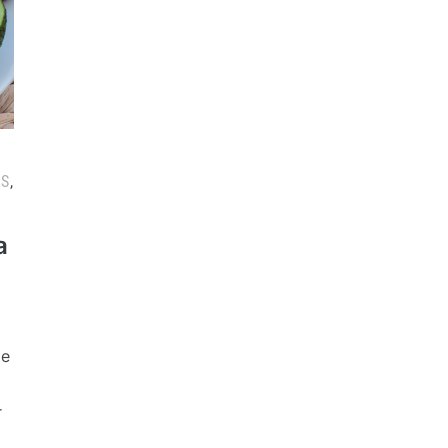
OS
,
a
de
r