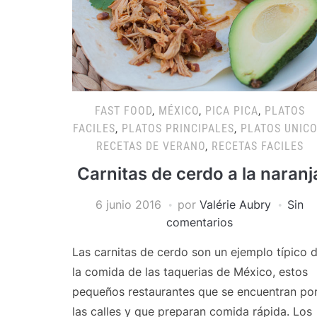
FAST FOOD
,
MÉXICO
,
PICA PICA
,
PLATOS
FACILES
,
PLATOS PRINCIPALES
,
PLATOS UNIC
RECETAS DE VERANO
,
RECETAS FACILES
Carnitas de cerdo a la naranj
6 junio 2016
por
Valérie Aubry
Sin
comentarios
Las carnitas de cerdo son un ejemplo típico 
la comida de las taquerias de México, estos
pequeños restaurantes que se encuentran po
las calles y que preparan comida rápida. Los