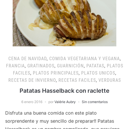
CENA DE NAVIDAD
,
COMIDA VEGETARIANA Y VEGANA
,
FRANCIA
,
GRATINADOS
,
GUARNICIÓN
,
PATATAS
,
PLATOS
FACILES
,
PLATOS PRINCIPALES
,
PLATOS UNICOS
,
RECETAS DE INVIERNO
,
RECETAS FACILES
,
VERDURAS
Patatas Hasselback con raclette
6 enero 2016
por
Valérie Aubry
Sin comentarios
Disfruta una buena comida con este plato
sorprendente y muy sencillo de preparar!! Patatas
Hasselback es un nombre complicado, que proviene