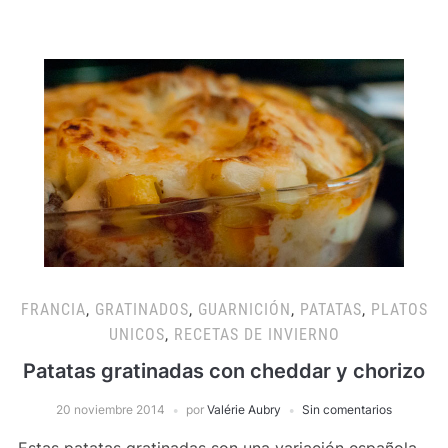
FRANCIA
,
GRATINADOS
,
GUARNICIÓN
,
PATATAS
,
PLATOS
UNICOS
,
RECETAS DE INVIERNO
Patatas gratinadas con cheddar y chorizo
20 noviembre 2014
por
Valérie Aubry
Sin comentarios
Estas patatas gratinadas son una variación española