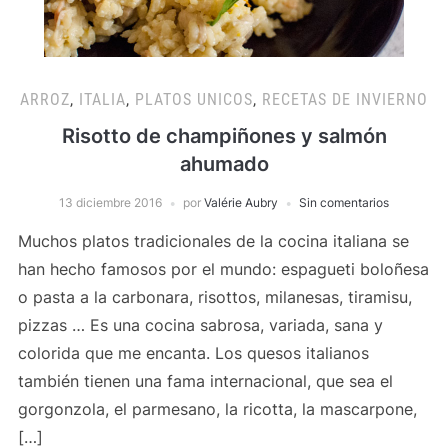
ARROZ
,
ITALIA
,
PLATOS UNICOS
,
RECETAS DE INVIERNO
Risotto de champiñones y salmón
ahumado
13 diciembre 2016
por
Valérie Aubry
Sin comentarios
Muchos platos tradicionales de la cocina italiana se
han hecho famosos por el mundo: espagueti boloñesa
o pasta a la carbonara, risottos, milanesas, tiramisu,
pizzas … Es una cocina sabrosa, variada, sana y
colorida que me encanta. Los quesos italianos
también tienen una fama internacional, que sea el
gorgonzola, el parmesano, la ricotta, la mascarpone,
[…]