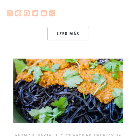
WhatsApp
Pinterest
Facebook
Twitter
Email
Compartir
LEER MÁS
FRANCIA
,
PASTA
,
PLATOS FACILES
,
RECETAS DE