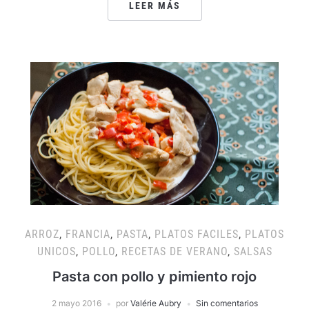
LEER MÁS
ARROZ
,
FRANCIA
,
PASTA
,
PLATOS FACILES
,
PLATOS
UNICOS
,
POLLO
,
RECETAS DE VERANO
,
SALSAS
Pasta con pollo y pimiento rojo
2 mayo 2016
por
Valérie Aubry
Sin comentarios