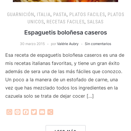
GUARNICIÓN
,
ITALIA
,
PASTA
,
PLATOS FACILES
,
PLATOS
UNICOS
,
RECETAS FACILES
,
SALSAS
Espaguetis boloñesa caseros
30 marzo 2015
por
Valérie Aubry
Sin comentarios
Esa receta de espaguetis boloñesa caseros es una de
mis recetas italianas favoritas, y tiene un gran éxito
además de sera una de las más fáciles que conozco.
Un poco a la manera de un estofado de carne, una
vez que has mezclado todos los ingredientes en la
cazuela solo se trata de dejar cocer […]
WhatsApp
Pinterest
Facebook
Twitter
Email
Compartir