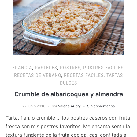
FRANCIA
,
PASTELES
,
POSTRES
,
POSTRES FACILES
,
RECETAS DE VERANO
,
RECETAS FACILES
,
TARTAS
DULCES
Crumble de albaricoques y almendra
27 junio 2016
por
Valérie Aubry
Sin comentarios
Tarta, flan, o crumble … los postres caseros con fruta
fresca son mis postres favoritos. Me encanta sentir la
textura fundente de la fruta cocida, casi confitada a