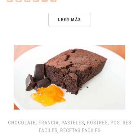
LEER MÁS
CHOCOLATE
,
FRANCIA
,
PASTELES
,
POSTRES
,
POSTRES
FACILES
,
RECETAS FACILES