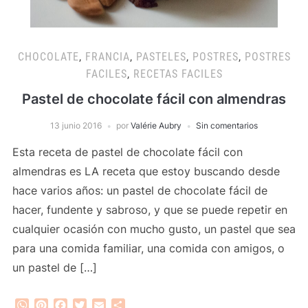
CHOCOLATE
,
FRANCIA
,
PASTELES
,
POSTRES
,
POSTRES
FACILES
,
RECETAS FACILES
Pastel de chocolate fácil con almendras
13 junio 2016
por
Valérie Aubry
Sin comentarios
Esta receta de pastel de chocolate fácil con
almendras es LA receta que estoy buscando desde
hace varios años: un pastel de chocolate fácil de
hacer, fundente y sabroso, y que se puede repetir en
cualquier ocasión con mucho gusto, un pastel que sea
para una comida familiar, una comida con amigos, o
un pastel de […]
WhatsApp
Pinterest
Facebook
Twitter
Email
Compartir