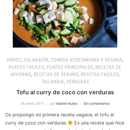
ARROZ
,
CALABACÍN
,
COMIDA VEGETARIANA Y VEGANA
,
PLATOS FACILES
,
PLATOS PRINCIPALES
,
RECETAS DE
INVIERNO
,
RECETAS DE VERANO
,
RECETAS FACILES
,
TAILANDIA
,
VERDURAS
Tofu al curry de coco con verduras
24 enero 2017
por
Valérie Aubry
Sin comentarios
Os propongo mi primera receta vegana, el tofu al
curry de coco con verduras
Es una receta que hice