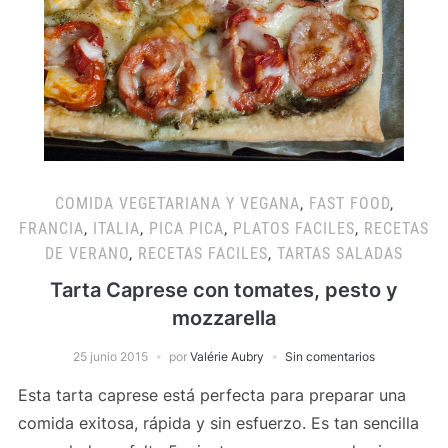
COMIDA VEGETARIANA Y VEGANA
,
FAST FOOD
,
FRANCIA
,
ITALIA
,
PICA PICA
,
PLATOS FACILES
,
RECETAS
DE VERANO
,
RECETAS FACILES
,
TARTAS SALADAS
Tarta Caprese con tomates, pesto y
mozzarella
25 junio 2015
por
Valérie Aubry
Sin comentarios
Esta tarta caprese está perfecta para preparar una
comida exitosa, rápida y sin esfuerzo. Es tan sencilla