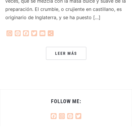
veces, que se mezcla con la masa dulce y suave de la
preparación. El crumble, o crujiente en castillano, es
originario de Inglaterra, y se ha puesto […]
WhatsApp
Pinterest
Facebook
Twitter
Email
Compartir
LEER MÁS
FOLLOW ME:
Facebook
Instagram
Pinterest
Twitter