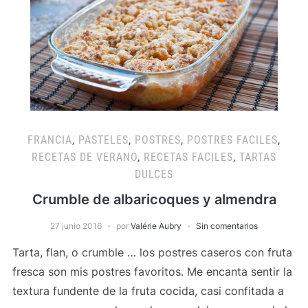
FRANCIA
,
PASTELES
,
POSTRES
,
POSTRES FACILES
,
RECETAS DE VERANO
,
RECETAS FACILES
,
TARTAS
DULCES
Crumble de albaricoques y almendra
27 junio 2016
por
Valérie Aubry
Sin comentarios
Tarta, flan, o crumble … los postres caseros con fruta
fresca son mis postres favoritos. Me encanta sentir la
textura fundente de la fruta cocida, casi confitada a