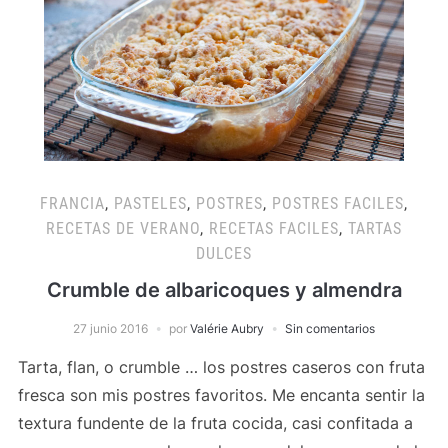
FRANCIA
,
PASTELES
,
POSTRES
,
POSTRES FACILES
,
RECETAS DE VERANO
,
RECETAS FACILES
,
TARTAS
DULCES
Crumble de albaricoques y almendra
27 junio 2016
por
Valérie Aubry
Sin comentarios
Tarta, flan, o crumble … los postres caseros con fruta
fresca son mis postres favoritos. Me encanta sentir la
textura fundente de la fruta cocida, casi confitada a