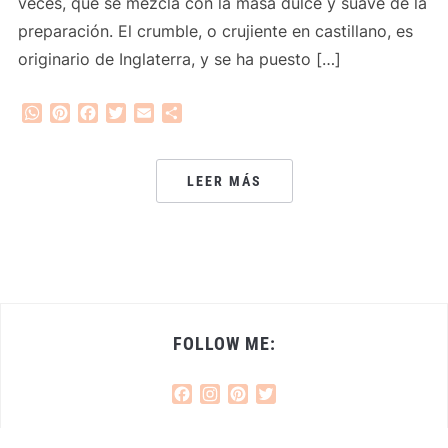
veces, que se mezcla con la masa dulce y suave de la
preparación. El crumble, o crujiente en castillano, es
originario de Inglaterra, y se ha puesto […]
WhatsApp
Pinterest
Facebook
Twitter
Email
Compartir
LEER MÁS
FOLLOW ME:
Facebook
Instagram
Pinterest
Twitter