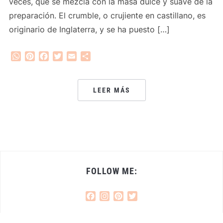
veces, que se mezcla con la masa dulce y suave de la
preparación. El crumble, o crujiente en castillano, es
originario de Inglaterra, y se ha puesto […]
WhatsApp
Pinterest
Facebook
Twitter
Email
Compartir
LEER MÁS
FOLLOW ME:
Facebook
Instagram
Pinterest
Twitter