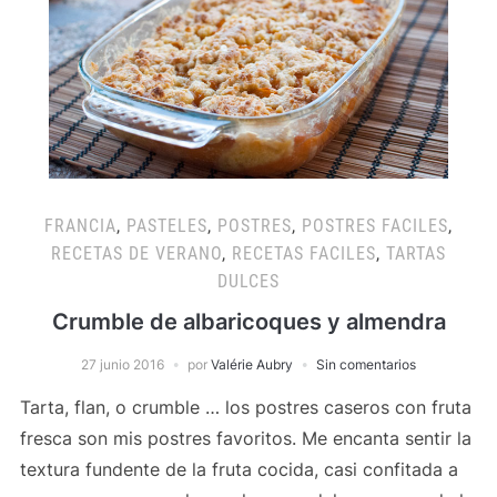
FRANCIA
,
PASTELES
,
POSTRES
,
POSTRES FACILES
,
RECETAS DE VERANO
,
RECETAS FACILES
,
TARTAS
DULCES
Crumble de albaricoques y almendra
27 junio 2016
por
Valérie Aubry
Sin comentarios
Tarta, flan, o crumble … los postres caseros con fruta
fresca son mis postres favoritos. Me encanta sentir la
textura fundente de la fruta cocida, casi confitada a