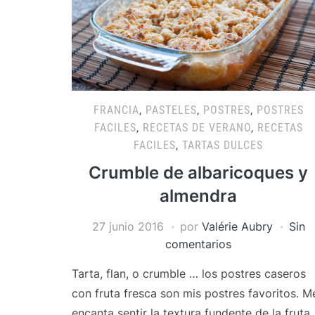
FRANCIA
,
PASTELES
,
POSTRES
,
POSTRES
FACILES
,
RECETAS DE VERANO
,
RECETAS
FACILES
,
TARTAS DULCES
Crumble de albaricoques y
almendra
27 junio 2016
por
Valérie Aubry
Sin
comentarios
Tarta, flan, o crumble … los postres caseros
con fruta fresca son mis postres favoritos. M
encanta sentir la textura fundente de la fruta