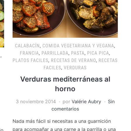
CALABACÍN
,
COMIDA VEGETARIANA Y VEGANA
,
FRANCIA
,
PARRILLADA
,
PASTA
,
PICA PICA
,
A
,
PLATOS FACILES
,
RECETAS DE VERANO
,
RECETAS
,
FACILES
,
VERDURAS
Verduras mediterráneas al
horno
3 noviembre 2014
por
Valérie Aubry
Sin
comentarios
Nada más fácil si necesitas a una guarnición
para acompañar a una carne a la parrilla o una
do