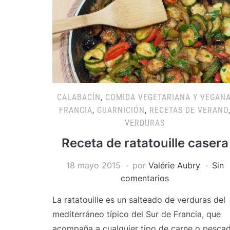
CALABACÍN
,
COMIDA VEGETARIANA Y VEGAN
FRANCIA
,
GUARNICIÓN
,
RECETAS DE VERANO
VERDURAS
Receta de ratatouille casera
18 mayo 2015
por
Valérie Aubry
Sin
comentarios
La ratatouille es un salteado de verduras del
mediterráneo típico del Sur de Francia, que
acompaña a cualquier tipo de carne o pesca