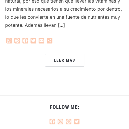
natural, por eso que tienen que llevar las vitaminas y
los minerales necesarios a su crecimiento por dentro,
lo que les convierte en una fuente de nutrientes muy
potente. Además llevan […]
WhatsApp
Pinterest
Facebook
Twitter
Email
Compartir
LEER MÁS
FOLLOW ME:
Facebook
Instagram
Pinterest
Twitter