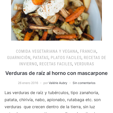
COMIDA VEGETARIANA Y VEGANA
,
FRANCIA
,
GUARNICIÓN
,
PATATAS
,
PLATOS FACILES
,
RECETAS DE
INVIERNO
,
RECETAS FACILES
,
VERDURAS
Verduras de raíz al horno con mascarpone
26 enero 2016
por
Valérie Aubry
Sin comentarios
Las verduras de raíz y tubérculos, tipo zanahoria,
patata, chirivía, nabo, apionabo, rutabaga etc. son
verduras que crecen dentro de la tierra, sin luz