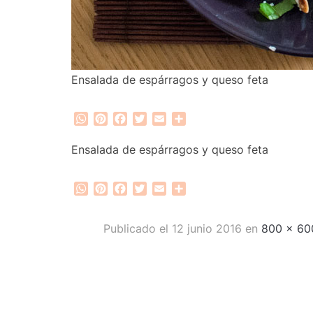
Ensalada de espárragos y queso feta
WhatsApp
Pinterest
Facebook
Twitter
Email
Compartir
Ensalada de espárragos y queso feta
WhatsApp
Pinterest
Facebook
Twitter
Email
Compartir
Publicado el
12 junio 2016
en
800 × 60