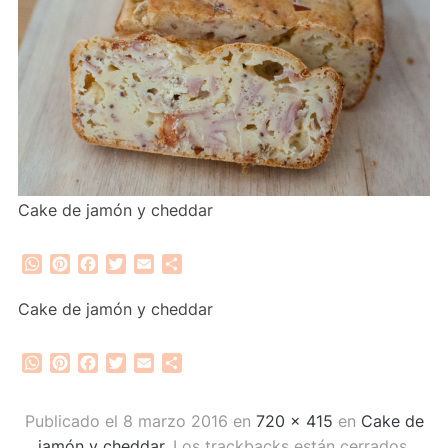
Cake de jamón y cheddar
WhatsApp
Pinterest
Facebook
Twitter
Email
Compartir
Cake de jamón y cheddar
WhatsApp
Pinterest
Facebook
Twitter
Email
Compartir
Publicado el
8 marzo 2016
en
720 × 415
en
Cake de
jamón y cheddar
. Los trackbacks están cerrados,