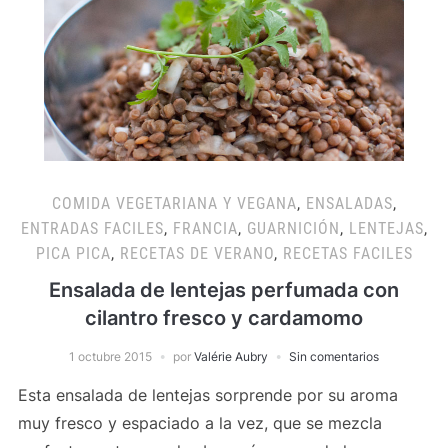
COMIDA VEGETARIANA Y VEGANA
,
ENSALADAS
,
ENTRADAS FACILES
,
FRANCIA
,
GUARNICIÓN
,
LENTEJAS
,
PICA PICA
,
RECETAS DE VERANO
,
RECETAS FACILES
Ensalada de lentejas perfumada con
cilantro fresco y cardamomo
1 octubre 2015
por
Valérie Aubry
Sin comentarios
Esta ensalada de lentejas sorprende por su aroma
muy fresco y espaciado a la vez, que se mezcla