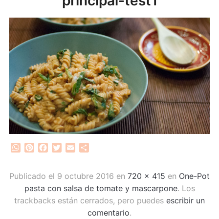
principal-test1
WhatsApp
Pinterest
Facebook
Twitter
Email
Compartir
Publicado el
9 octubre 2016
en
720 × 415
en
One-Pot
pasta con salsa de tomate y mascarpone
. Los
trackbacks están cerrados, pero puedes
escribir un
comentario
.